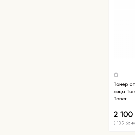
Тонер о
лица Torr
Toner
2 10
(+105 бон