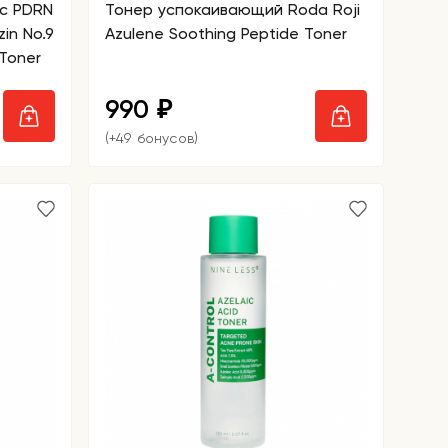
с PDRN
Тонер успокаивающий Roda Roji
in No.9
Azulene Soothing Peptide Toner
Toner
990
₽
(+49 бонусов)