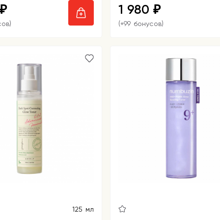
1 980
₽
₽
сов)
(+99 бонусов)
125 мл