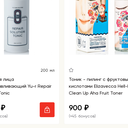
200 мл
я лица
Тоник - пилинг с фруктов
вливающий Yu-r Repair
кислотами Elizavecca Hell-
Tonic
Clean Up Aha Fruit Toner
0
900
₽
₽
сов)
(+45 бонусов)