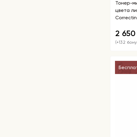
Тонер-ми
цвета ли
Correcti
2 65
(+132 бону
Беспла