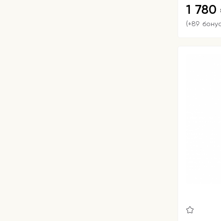
1 780
(+89 бону