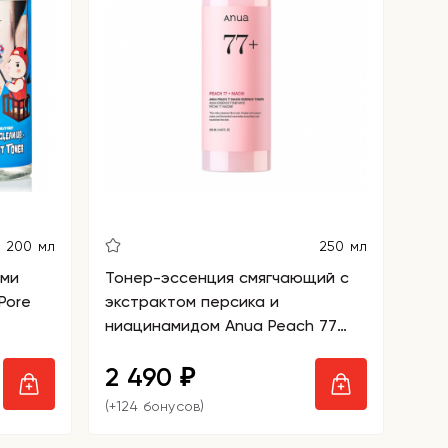
200 мл
250 мл
ыми
Тонер-эссенция смягчающий с
Pore
экстрактом персика и
ниацинамидом Anua Peach 77
Niacin Essence Toner
2 490
₽
(+124 бонусов)