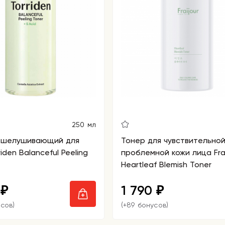
250 мл
тшелушивающий для
Тонер для чувствительной
iden Balanceful Peeling
проблемной кожи лица Frai
Heartleaf Blemish Toner
0
1 790
₽
₽
усов)
(+89 бонусов)