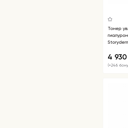
Тонер у
гиалурон
Storyder
4 93
(+246 бон