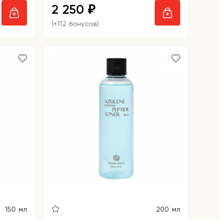
2 250
₽
(+112 бонусов)
150 мл
200 мл