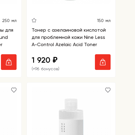
250 мл
150 мл
ны для
Тонер с азелаиновой кислотой
und
для проблемной кожи Nine Less
er
A-Control Azelaic Acid Toner
1 920
₽
(+96 бонусов)