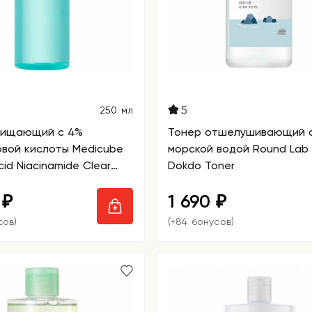
5
250 мл
чищающий с 4%
Тонер отшелушивающий 
вой кислоты Medicube
морской водой Round Lab 
cid Niacinamide Clear
Dokdo Toner
0
1 690
₽
₽
сов)
(+84 бонусов)