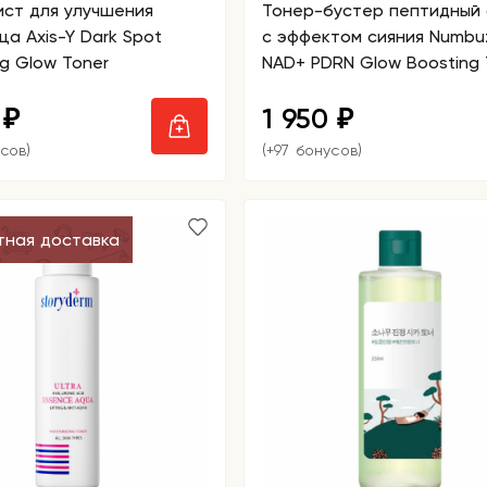
ст для улучшения
Тонер-бустер пептидный 
ца Axis-Y Dark Spot
с эффектом сияния Numbuz
ng Glow Toner
NAD+ PDRN Glow Boosting 
0
1 950
₽
₽
сов)
(+97 бонусов)
тная доставка