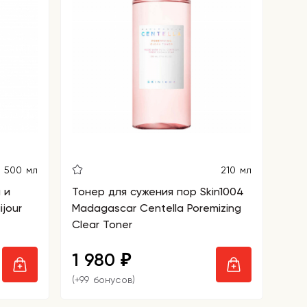
500 мл
210 мл
 и
Тонер для сужения пор Skin1004
jour
Madagascar Centella Poremizing
Clear Toner
1 980
₽
(+99 бонусов)