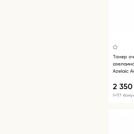
Тонер о
азелаино
Azelaic A
Toner
2 35
(+117 бону