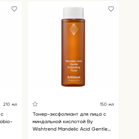
210 мл
150 мл
 с
Тонер-эксфолиант для лица с
obio-
миндальной кислотой By
Wishtrend Mandelic Acid Gentle
Exfoliating Toner