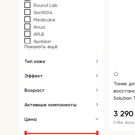
Round Lab
Skin1004
Medicube
Anua
APLB
Aprilskin
Показать ещё
Тип кожи
Эффект
Тоник дл
Возраст
восстана
Solution 
Активные компоненты
3 29
Цена
(+164 бону