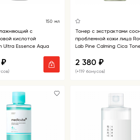
150 мл
влажняющий с
Тонер с экстрактами сос
овой кислотой
проблемной кожи лица Ro
m Ultra Essence Aqua
Lab Pine Calming Cica Ton
0
2 380
₽
₽
усов)
(+119 бонусов)