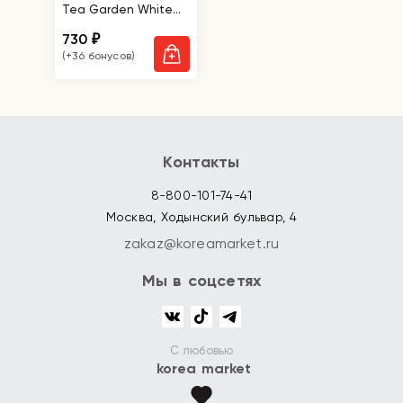
Tea Garden White
Tea Lip & Eyes
730
₽
Remover
(+36 бонусов)
Контакты
8-800-101-74-41
Москва, Ходынский бульвар, 4
zakaz@koreamarket.ru
Мы в соцсетях
С любовью
korea market