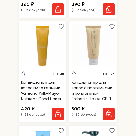
360
390
₽
₽
(+18 бонусов)
(+19 бонусов)
100 мл
100 мл
Кондиционер для
Кондиционер для
волос питательный
волос с протеинами
Valmona Yolk-Mayo
и коллагеном
Nutrient Conditioner
Esthetic House CP-1
Bright Complex
420
500
₽
₽
Intense Nourishing
(+21 бонусов)
(+25 бонусов)
Conditioner