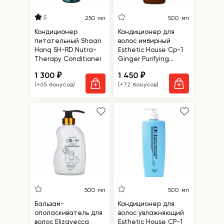
5
250 мл
500 мл
Кондиционер
Кондиционер для
питательный Shaan
волос имбирный
Honq SH-RD Nutra-
Esthetic House Cp-1
Therapy Conditioner
Ginger Purifying
Conditioner
1 300
1 450
₽
₽
(+65 бонусов)
(+72 бонусов)
500 мл
500 мл
Бальзам-
Кондиционер для
ополаскиватель для
волос увлажняющий
волос Elizavecca
Esthetic House CP-1