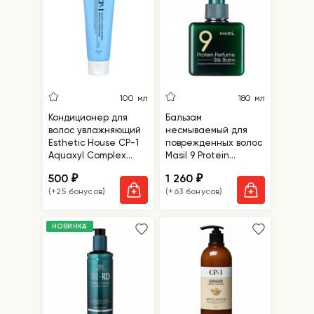
100 мл
180 мл
Кондиционер для
Бальзам
волос увлажняющий
несмываемый для
Esthetic House CP-1
поврежденных волос
Aquaxyl Complex
Masil 9 Protein
Intense Moisture
Perfume Silk Balm
500
1 260
₽
₽
Conditioner
(+25 бонусов)
(+63 бонусов)
НОВИНКА