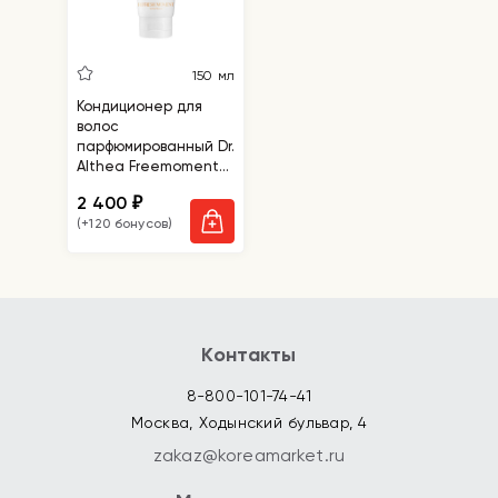
150 мл
Кондиционер для
волос
парфюмированный Dr.
Althea Freemoment
Refresh Moment
2 400
₽
Perfume Treatment
(+120 бонусов)
02 Fig Fog
Контакты
8-800-101-74-41
Москва, Ходынский бульвар, 4
zakaz@koreamarket.ru