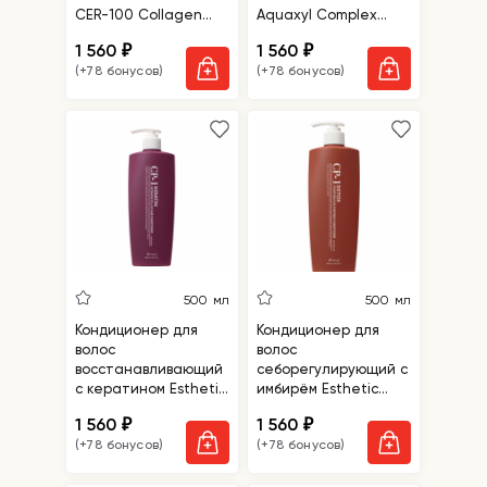
CER-100 Collagen
Aquaxyl Complex
Coating Hair Muscle
Intense Moisture
1 560
1 560
₽
₽
Treatment Rinse
Conditioner
(+78 бонусов)
(+78 бонусов)
500 мл
500 мл
Кондиционер для
Кондиционер для
волос
волос
восстанавливающий
себорегулирующий с
с кератином Esthetic
имбирём Esthetic
House CP-1 Keratin
House CP-1 Detox
1 560
1 560
₽
₽
Intensive Fill-up Hair
Purifying Scalp
(+78 бонусов)
(+78 бонусов)
Conditioner
Refresh Conditioner