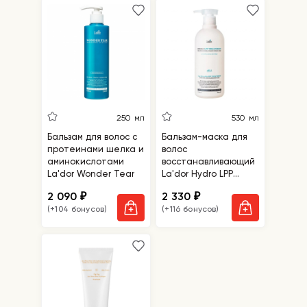
250 мл
530 мл
Бальзам для волос с
Бальзам-маска для
протеинами шелка и
волос
аминокислотами
восстанавливающий
La'dor Wonder Tear
La'dor Hydro LPP
Treatment
2 090
2 330
₽
₽
(+104 бонусов)
(+116 бонусов)