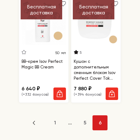
Бесплатная
Бесплатная
доставка
доставка
5
50 мл
BB-крем Isov Perfect
Кушон с
Magic BB Cream
дополнительным
сменным блоком Isov
Perfect Cover Tok
Tok Cushion + refill
6 640
7 880
₽
₽
№21
(+332 бонусов)
(+394 бонусов)
1
...
5
6