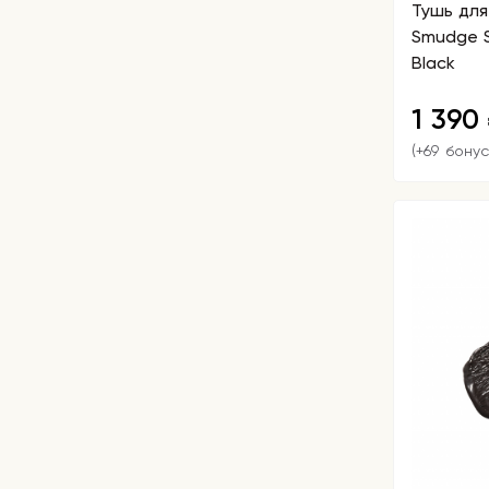
Тушь для
Smudge S
Black
1 390
(+69 бонус