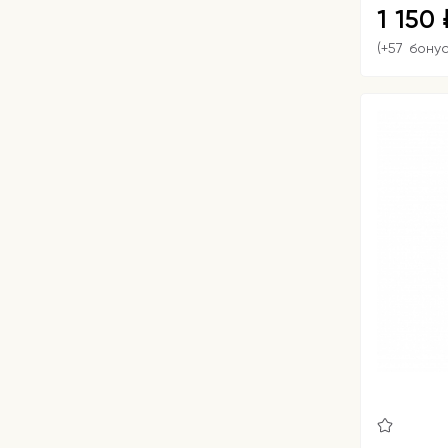
1 150
(+57 бону