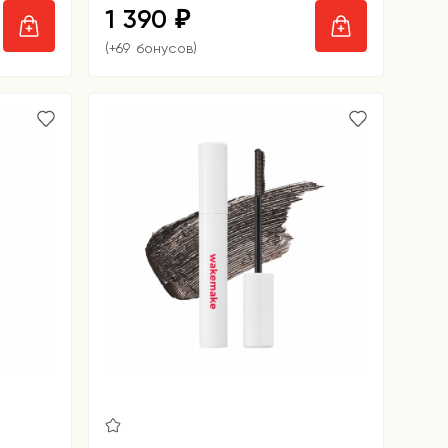
1 390
₽
(+69 бонусов)