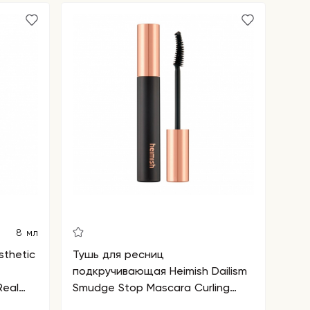
8 мл
sthetic
Тушь для ресниц
подкручивающая Heimish Dailism
Real
Smudge Stop Mascara Curling
Black