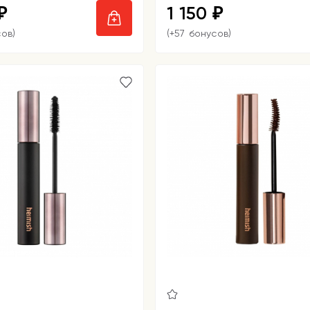
1 150
₽
₽
сов)
(+57 бонусов)