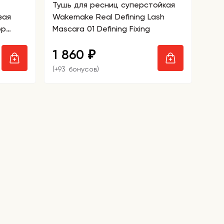
Тушь для ресниц суперстойкая
вая
Wakemake Real Defining Lash
op
Mascara 01 Defining Fixing
1 860
₽
(+93 бонусов)