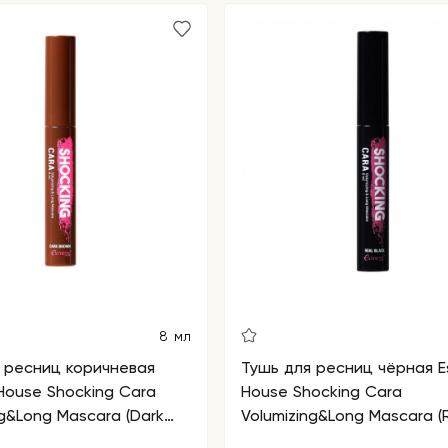
8 мл
 ресниц коричневая
Тушь для ресниц чёрная E
 House Shocking Cara
House Shocking Cara
ng&Long Mascara (Dark
Volumizing&Long Mascara (
Black)