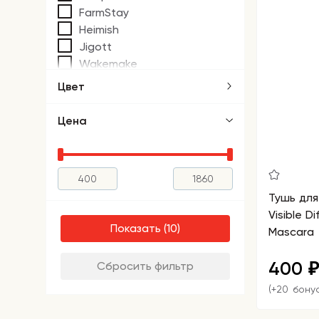
FarmStay
Heimish
Jigott
Wakemake
Цвет
Цена
Тушь для
Visible D
Показать
Mascara
400
Сбросить фильтр
₽
(+20 бону