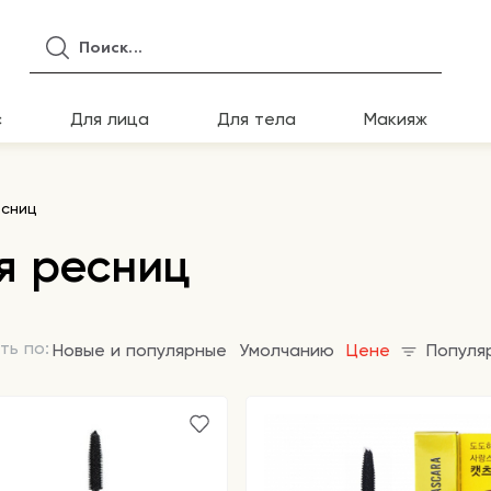
с
Для лица
Для тела
Макияж
есниц
я ресниц
ть по:
Новые и популярные
Умолчанию
Цене
Популя