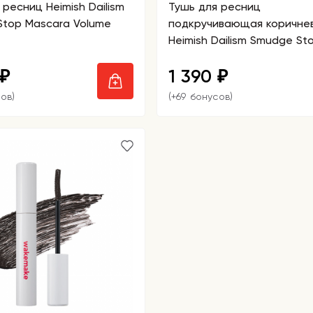
 ресниц Heimish Dailism
Тушь для ресниц
top Mascara Volume
подкручивающая коричне
Heimish Dailism Smudge St
Mascara Curling Brown
1 390
₽
₽
ов)
(+69 бонусов)