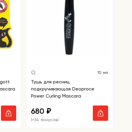
10 мл
gott
Тушь для ресниц
Mascara
подкручивающая Deoproce
Power Curling Mascara
680
₽
(+34 бонусов)