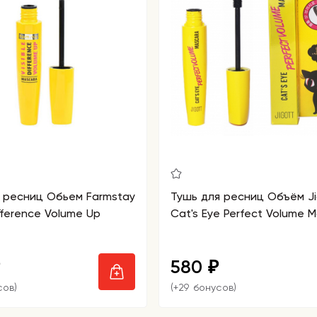
 ресниц Обьем Farmstay
Тушь для ресниц Объём Ji
ifference Volume Up
Cat's Eye Perfect Volume 
580
₽
сов)
(+29 бонусов)