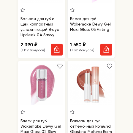
Бальзам для губ и
Блеск для губ
щёк компактный
Wakemake Dewy Gel
увлажняющий Braye
Maxi Gloss 05 Flirting
Lipsleek 04 Savvy
2 390
1 650
₽
₽
(+119 бонусов)
(+82 бонусов)
Блеск для губ
Бальзам для губ
Wakemake Dewy Gel
оттеночный Rom&nd
Maxi Gloss 02 Slow
Glasting Melting Balm