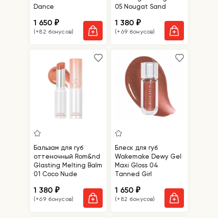
Dance
05 Nougat Sand
1 650
1 380
₽
₽
(+82 бонусов)
(+69 бонусов)
Бальзам для губ
Блеск для губ
оттеночный Rom&nd
Wakemake Dewy Gel
Glasting Melting Balm
Maxi Gloss 04
01 Coco Nude
Tanned Girl
1 380
1 650
₽
₽
(+69 бонусов)
(+82 бонусов)