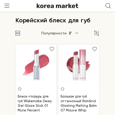
Корейский блеск для губ
Популярности
Блеск-глазурь для
Бальзам для губ
губ Wakemake Dewy
оттеночный Rom&nd
Gel Glaze Stick 01
Glasting Melting Balm
Mute Percent
07 Mauve Whip