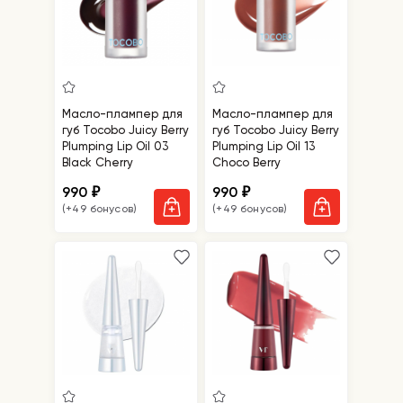
Масло-плампер для
Масло-плампер для
губ Tocobo Juicy Berry
губ Tocobo Juicy Berry
Plumping Lip Oil 03
Plumping Lip Oil 13
Black Cherry
Choco Berry
990
990
₽
₽
(+49 бонусов)
(+49 бонусов)