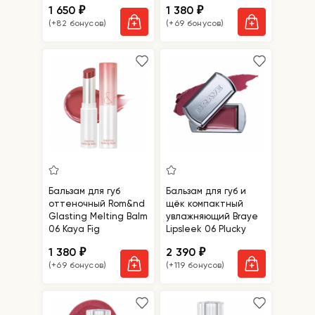
1 650
1 380
₽
₽
(+82 бонусов)
(+69 бонусов)
Бальзам для губ
Бальзам для губ и
оттеночный Rom&nd
щёк компактный
Glasting Melting Balm
увлажняющий Braye
06 Kaya Fig
Lipsleek 06 Plucky
1 380
2 390
₽
₽
(+69 бонусов)
(+119 бонусов)