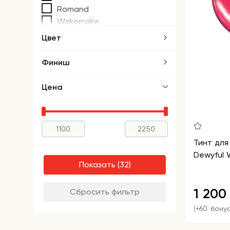
Romand
Wakemake
Цвет
Финиш
Цена
Тинт для
Dewyful W
Показать
1 20
Сбросить фильтр
(+60 бону