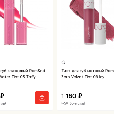
 губ глянцевый Rom&nd
Тинт для губ матовый Ro
ater Tint 05 Taffy
Zero Velvet Tint 08 Icy
0
1 180
₽
₽
сов)
(+59 бонусов)