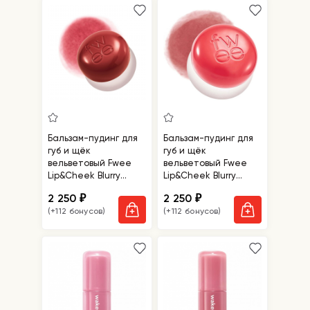
Бальзам-пудинг для
Бальзам-пудинг для
губ и щёк
губ и щёк
вельветовый Fwee
вельветовый Fwee
Lip&Cheek Blurry
Lip&Cheek Blurry
Pudding Pot Film
Pudding Pot
2 250
2 250
₽
₽
Seventeen
(+112 бонусов)
(+112 бонусов)