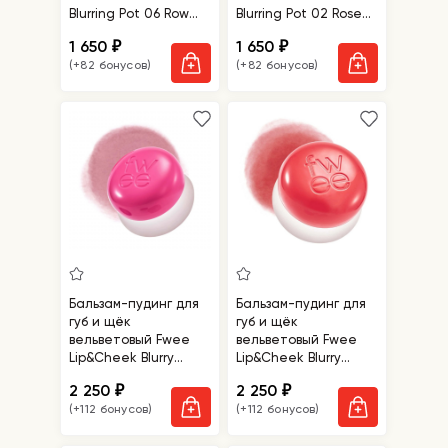
Blurring Pot 06 Row
Blurring Pot 02 Rose
Pink
Beige
1 650
1 650
₽
₽
(+82 бонусов)
(+82 бонусов)
Бальзам-пудинг для
Бальзам-пудинг для
губ и щёк
губ и щёк
вельветовый Fwee
вельветовый Fwee
Lip&Cheek Blurry
Lip&Cheek Blurry
Pudding Pot Baby
Pudding Pot Boy
2 250
2 250
₽
₽
(+112 бонусов)
(+112 бонусов)