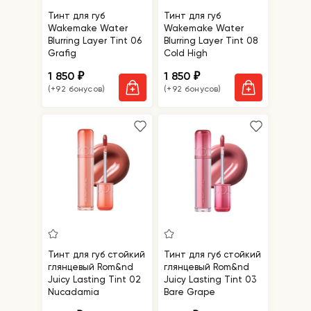
Тинт для губ
Тинт для губ
Wakemake Water
Wakemake Water
Blurring Layer Tint 06
Blurring Layer Tint 08
Grafig
Cold High
1 850
1 850
₽
₽
(+92 бонусов)
(+92 бонусов)
Тинт для губ стойкий
Тинт для губ стойкий
глянцевый Rom&nd
глянцевый Rom&nd
Juicy Lasting Tint 02
Juicy Lasting Tint 03
Nucadamia
Bare Grape