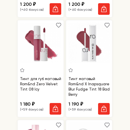
1 200
1 200
₽
₽
(+60 бонусов)
(+60 бонусов)
Тинт для губ матовый
Тинт матовый
Rom&nd Zero Velvet
Rom&nd X Inapsquare
Tint 08 Icy
Blur Fudge Tint 18 Bad
Berry
1 180
1 190
₽
₽
(+59 бонусов)
(+59 бонусов)