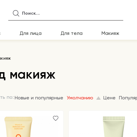
с
Для лица
Для тела
Макияж
акияж
д макияж
ть по:
Новые и популярные
Умолчанию
Цене
Популя