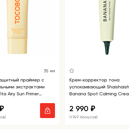
35 мл
ащитный праймер с
Крем-корректор тона
льными экстрактами
успокаивающий Shaishaish
ta Airy Sun Primer
Banana Spot Calming Cre
A++++
Green
2 990
₽
₽
ов)
(+149 бонусов)