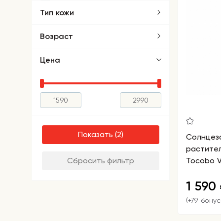
Тип кожи
Возраст
Цена
Показать
Солнцез
растите
Сбросить фильтр
Tocobo Vi
SPF50+ P
1 590
(+79 бонус