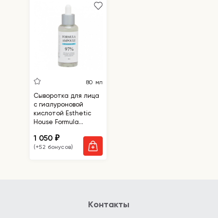
80 мл
Сыворотка для лица
с гиалуроновой
кислотой Esthetic
House Formula
Ampoule Hyaluronic
1 050
₽
Acid
(+52 бонусов)
Контакты