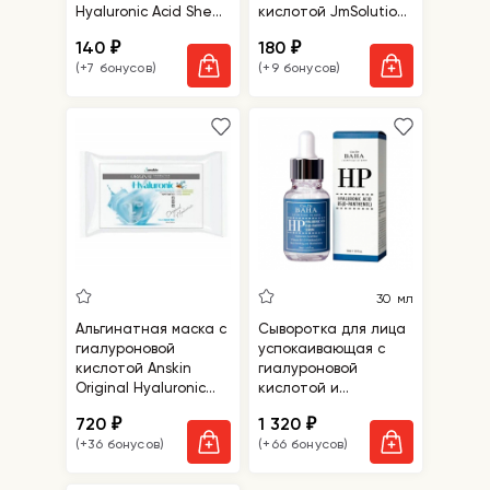
Hyaluronic Acid Sheet
кислотой JmSolution
Mask
Water Luminous S.O.S.
140
180
₽
₽
Ampoule Hyaluronic
(+7 бонусов)
(+9 бонусов)
Mask Plus
30 мл
Альгинатная маска с
Сыворотка для лица
гиалуроновой
успокаивающая с
кислотой Anskin
гиалуроновой
Original Hyaluronic
кислотой и
Modeling Mask Refill
пантенолом Cos De
720
1 320
₽
₽
BAHA Hyaluronic Acid
(+36 бонусов)
(+66 бонусов)
B5 D-Panthenol Serum
(HP)