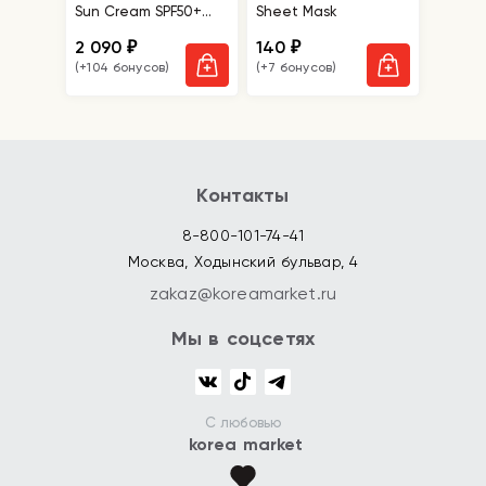
Sun Cream SPF50+
Sheet Mask
PA+++
2 090
140
₽
₽
(+104 бонусов)
(+7 бонусов)
Контакты
8-800-101-74-41
Москва, Ходынский бульвар, 4
zakaz@koreamarket.ru
Мы в соцсетях
С любовью
korea market