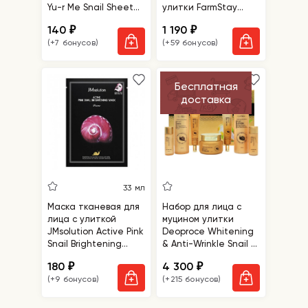
Yu-r Me Snail Sheet
улитки FarmStay
Mask
Escargot Noblesse
140
1 190
₽
₽
Intensive Cream
(+7 бонусов)
(+59 бонусов)
Бесплатная
доставка
33 мл
Маска тканевая для
Набор для лица с
лица с улиткой
муцином улитки
JMsolution Active Pink
Deoproce Whitening
Snail Brightening
& Anti-Wrinkle Snail 5
Mask Prime
Set
180
4 300
₽
₽
(+9 бонусов)
(+215 бонусов)