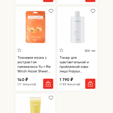
500 мл
Тканевая маска с
Тонер для
экстрактом
чувствительной и
гамамелиса Yu-r Me
проблемной кожи
Witch Hazel Sheet
лица Fraijour
Mask
Heartleaf Blemish
140
1 790
₽
₽
Toner
(+7 бонусов)
(+89 бонусов)