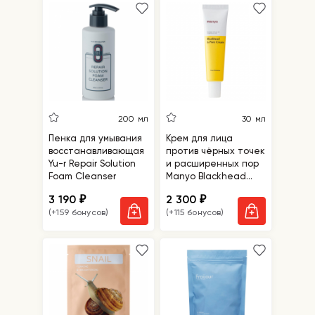
200 мл
30 мл
Пенка для умывания
Крем для лица
восстанавливающая
против чёрных точек
Yu-r Repair Solution
и расширенных пор
Foam Cleanser
Manyo Blackhead
And Pore Cream
3 190
2 300
₽
₽
(+159 бонусов)
(+115 бонусов)