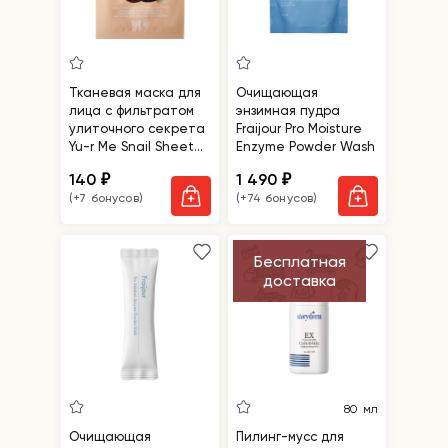
Тканевая маска для
Очищающая
лица с фильтратом
энзимная пудра
улиточного секрета
Fraijour Pro Moisture
Yu-r Me Snail Sheet
Enzyme Powder Wash
Mask
140
1 490
₽
₽
(+7 бонусов)
(+74 бонусов)
Бесплатная
доставка
80 мл
Очищающая
Пилинг-мусс для