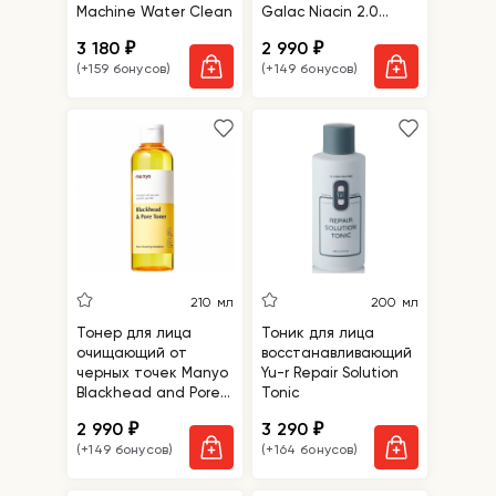
Machine Water Clean
Galac Niacin 2.0
Essence
3 180
2 990
₽
₽
(+159 бонусов)
(+149 бонусов)
210 мл
200 мл
Тонер для лица
Тоник для лица
очищающий от
восстанавливающий
черных точек Manyo
Yu-r Repair Solution
Blackhead and Pore
Tonic
Toner
2 990
3 290
₽
₽
(+149 бонусов)
(+164 бонусов)