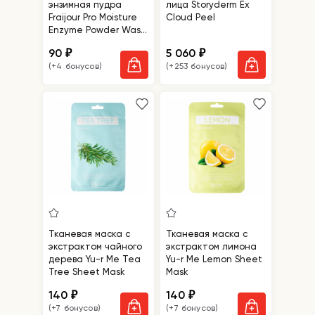
энзимная пудра
лица Storyderm Ex
Fraijour Pro Moisture
Cloud Peel
Enzyme Powder Wash
саше
90
5 060
₽
₽
(+4 бонусов)
(+253 бонусов)
Тканевая маска с
Тканевая маска с
экстрактом чайного
экстрактом лимона
дерева Yu-r Me Tea
Yu-r Me Lemon Sheet
Tree Sheet Mask
Mask
140
140
₽
₽
(+7 бонусов)
(+7 бонусов)