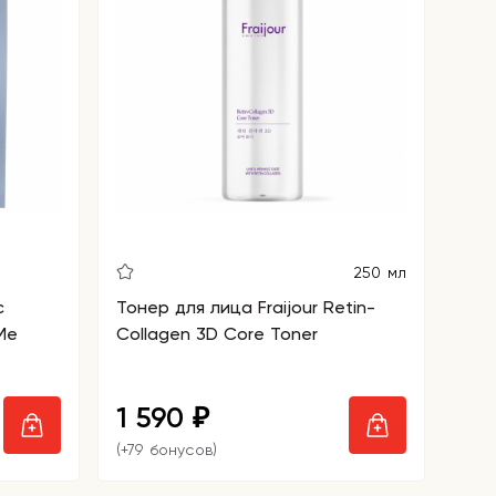
250 мл
с
Тонер для лица Fraijour Retin-
Me
Collagen 3D Core Toner
1 590
₽
(+79 бонусов)