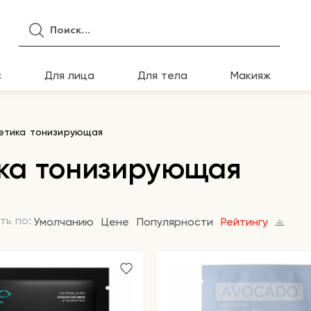
с
Для лица
Для тела
Макияж
метика тонизирующая
ика тонизирующая
ть по:
Умолчанию
Цене
Популярности
Рейтингу