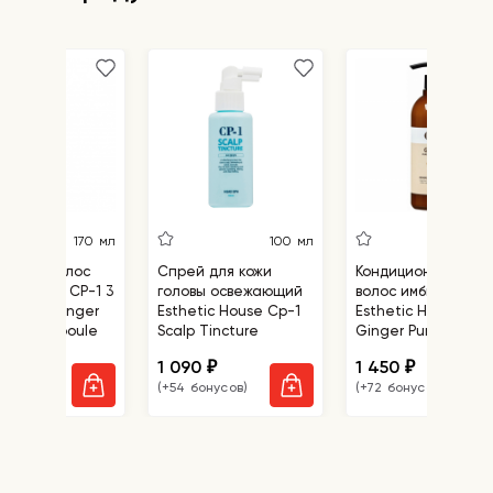
170 мл
100 мл
500
ер для волос
Спрей для кожи
Кондиционер для
tic House CP-1 3
головы освежающий
волос имбирный
ds Hair Ringer
Esthetic House Cp-1
Esthetic House Cp-
Fill-up Ampoule
Scalp Tincture
Ginger Purifying
Conditioner
0
1 090
1 450
₽
₽
₽
бонусов)
(+54 бонусов)
(+72 бонусов)