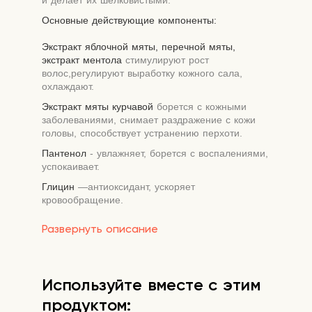
и делает их шелковистыми.
Основные действующие компоненты:
Экстракт яблочной мяты, перечной мяты,
экстракт ментола
стимулируют рост
волос,регулируют выработку кожного сала,
охлаждают.
Экстракт мяты курчавой
борется с кожными
заболеваниями, снимает раздражение с кожи
головы, способствует устранению перхоти.
Пантенол
- увлажняет, борется с воспалениями,
успокаивает.
Глицин
—антиоксидант, ускоряет
кровообращение.
Бетаин
активно увлажняет, разглаживает.
Развернуть описание
Способ применения:
Нанесите на влажные
волосы и кожу головы, помассируйте в течение
1-2 минут, затем смойте водой.
Используйте вместе с этим
продуктом: