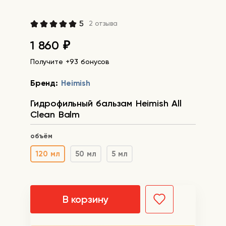
5
2 отзыва
1 860
₽
Получите +93 бонусов
Бренд:
Heimish
Гидрофильный бальзам Heimish All
Clean Balm
объём
120 мл
50 мл
5 мл
В корзину