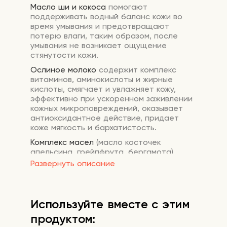
Масло ши и кокоса
помогают
поддерживать водный баланс кожи во
время умывания и предотвращают
потерю влаги, таким образом, после
умывания не возникает ощущение
стянутости кожи.
Ослиное молоко
содержит комплекс
витаминов, аминокислоты и жирные
кислоты, смягчает и увлажняет кожу,
эффективно при ускоренном заживлении
кожных микроповреждений, оказывает
антиоксидантное действие, придает
коже мягкость и бархатистость.
Комплекс масел
(масло косточек
апельсина, грейпфрута, бергамота)
осветляет темные пигментные пятна,
Развернуть описание
следы постакне. Цитрусовые масла
устраняют тусклость, серость и
неровность тона, возвращая коже яркий,
здоровый и сияющий цвет.
Используйте вместе с этим
Оптимизируют работу сальных желез и
продуктом:
снижают выработку кожного себума,