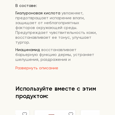
В составе:
Гиалуроновая кислота
увлажняет,
предотвращает испарение влаги,
защищает от неблагоприятных
факторов окружающей среды.
Предупреждает чувствительность кожи,
восстанавливает ее тонус, улучшает
тургор.
Ниацинамид
восстанавливает
барьерную функцию дермы, устраняет
шелушения, раздражения и
обезвоженность. Улучшает цвет лица,
Развернуть описание
снимает воспаления, борется с акне,
осветляет пигментные пятна и постакне,
замедляет процесс старения, повышает
эластичность кожных покровов.
Используйте вместе с этим
Аденозин
ускоряет выработку коллагена,
продуктом:
разглаживает кожу, отлично выравнивает
текстуру и тон, заживляет повреждения.
Аденозин успешно борется с
воспалениями и оказывает