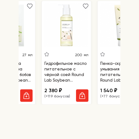
шелушения, раздражения и
обезвоженность. Улучшает цвет лица,
снимает воспаления, борется с акне,
осветляет пигментные пятна и постакне,
замедляет процесс старения, повышает
эластичность кожных покровов.
Пептид Syn-Ake®
, оказывает
ботулоподобный эффект: он
расслабляет лицевые мышцы,
27 мл
200 мл
150
предотвращая появление мимических
евая маска
Гидрофильное масло
Пенка-скраб для
морщин и уменьшая глубину уже
тельная на
питательное с
умывания
существующих.
е соевых бобов
чёрной соей Round
питательная с со
d Lab Soybean
Lab Soybean
Round Lab Soybea
П
антенол
увлажняет эпидермис и
shing Mask
Cleansing Oil
Cleanser
удерживает влагу, ускоряет выработку
2 380
1 540
₽
₽
₽
коллагена для поддержания кожи в
онусов)
(+119 бонусов)
(+77 бонусов)
тонусе, интенсивно смягчает
шелушащиеся участки. Помогает
избавиться от ожогов, ранок и
небольших морщин. Лечит акне,
воспаления, прыщи проходят быстрее за
счет противовоспалительного свойства
пантенола, который проникает глубоко в