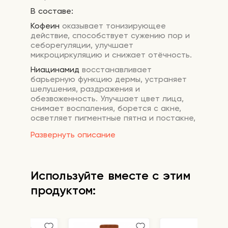
В составе:
Кофеин
оказывает тонизирующее
действие, способствует сужению пор и
себорегуляции, улучшает
микроциркуляцию и снижает отёчность.
Ниацинамид
восстанавливает
барьерную функцию дермы, устраняет
шелушения, раздражения и
обезвоженность. Улучшает цвет лица,
снимает воспаления, борется с акне,
осветляет пигментные пятна и постакне,
замедляет процесс старения, повышает
Развернуть описание
эластичность кожных покровов.
Глутатион
-мощный антиоксидант.
Осветляет гиперпигментацию, придает
тонус и выравнивает общий тон кожи
Используйте вместе с этим
Аденозин
ускоряет выработку коллагена,
продуктом:
разглаживает кожу, отлично выравнивает
текстуру и тон, заживляет повреждения.
Аденозин успешно борется с
воспалениями и оказывает