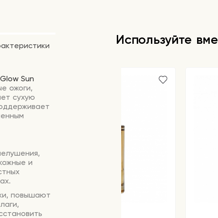
Используйте вме
рактеристики
 Glow Sun
е ожоги,
яет сухую
поддерживает
шенным
шелушения,
кожные и
стных
ах.
жи, повышают
лаги,
сстановить