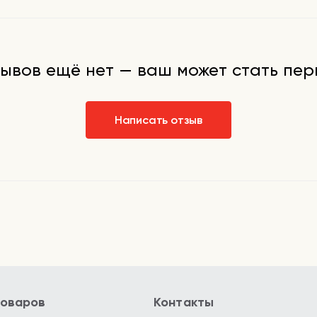
а лицо и шею,
ой каждые 2-3
учами
ывов ещё нет — ваш может стать пе
Написать отзыв
товаров
Контакты