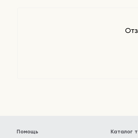
Способ применения:
нанесите примерно 1,2 мл н
распределите по коже. Обновляйте защитный сл
часа при нахождении под прямыми солнечными л
(например, на пляже).
Отз
Помощь
Каталог 