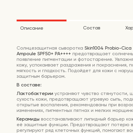
Состав
Ха
Описание
Солнцезащитная сыворотка
Skin1004 Probio-Cica
Ampoule SPF50+ PA++++
предотвращает солнечны
появление пигментации и фотостарение. Увлажн
кожу, успокаивает раздражения и покраснения, 
мягкость и гладкость. Подойдет для кожи с нару
защитным барьером.
В составе:
Лактобактерии
устраняют чувство стянутости, 
сухость кожи, предотвращают угревую сыпь, под
открытые воспаления, рекомендованы при возра
изменениях, пигментных пятнах и мелких морщинк
Керамиды
восстанавливают липидный барьер ко
её защитные функции. Предотвращают потерю в
регулируют ряд клеточных функций, помогают во