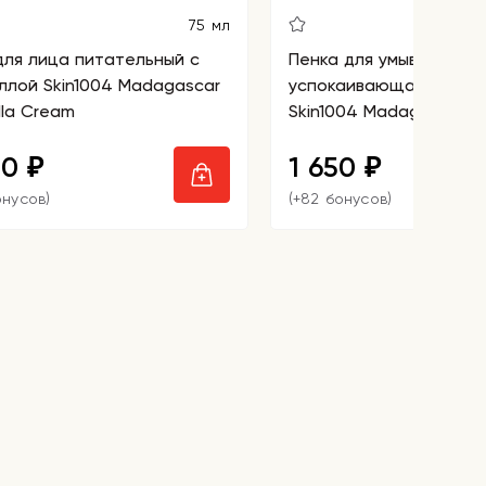
75 мл
для лица питательный с
Пенка для умывания
ллой Skin1004 Madagascar
успокаивающая с цен
lla Cream
Skin1004 Madagascar C
Ampoule Foam
80
1 650
₽
₽
онусов)
(+82 бонусов)