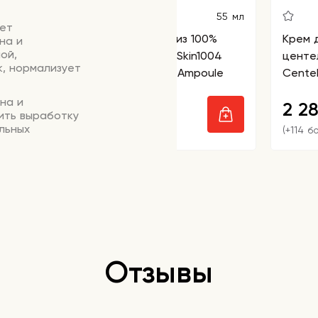
5
55 мл
ет
Сыворотка для лица из 100%
Крем 
на и
ой,
экстракта центеллы Skin1004
центе
, нормализует
Madagascar Centella Ampoule
Cente
на и
1 690
2 2
₽
ить выработку
льных
(+84 бонусов)
(+114 б
храняя
именении он
я.
гу, ускоряет
усе,
огает
. Лечит акне,
Отзывы
оторый
множение