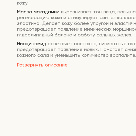
кожу.
Масло макадамии
выравнивает тон лица, повыша
регенерацию кожи и стимулирует синтез коллаге
эластина. Делает кожу более упругой и эластичн
предотвращает появление мимических морщинок
гидролипидный баланс и работу сальных желез.
Ниацинамид
осветляет постакне, пигментные пят
предотвращает появление новых. Помогает сниз
кожного сала и уменьшить количество воспалите
элементов. Уменьшает потерю влаги из кожи, со
Развернуть описание
оптимальный водный баланс. При регулярном пр
обеспечивает профилактику сухости и шелушени
Поддерживает антиоксидантную защиту кожи.
Пантенол
увлажняет эпидермис и удерживает вла
выработку коллагена для поддержания кожи в тон
интенсивно смягчает шелушащиеся участки. Пом
избавиться от ожогов, ранок и небольших морщин
воспаления, прыщи проходят быстрее за счет
противовоспалительного свойства пантенола, к
проникает глубоко в эпидермис и подавляет раз
микробов.