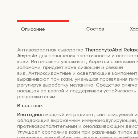
Состав
Ха
Описание
Антивозрастная сыворотка
TheraphytoAbel Relaxa
Ampoule
для повышения эластичности и плотнос
кожи. Интенсивно увлажняет, борется с мелкими
заломами, придает коже сияющий и свежий
вид. Антиоксидантные и осветляющие компонен
выравнивают тон кожи, уменьшая проявления пиг
регулируя выработку меланина. Средство смягча
насыщая ее влагой и поддерживая устойчивость
раздражителям.
В составе:
Инотодиол
мощный ингредиент, синтезируемый из
обладающий выраженным иммуномодулирующим,
противовоспалительным и омолаживающим дейс
Улучшает состояние кожи при различных типах д
укрепляет кожный барьер, увеличивает выработк