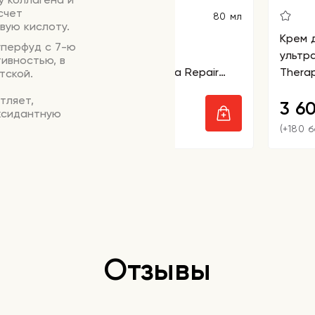
счет
80 мл
вую кислоту.
Крем для лица
Крем 
уперфуд с 7-ю
восстанавливающий
ультр
ивностью, в
TheraphytoAbel Relaxa Repair
Thera
тской.
Moist Cream
Cream
тляет,
3 750
3 6
₽
ксидантную
(+187 бонусов)
(+180 
т испарение
 окружающей
ю дермы,
ность.
я с акне,
яет процесс
Отзывы
ов.
онера
акрепите