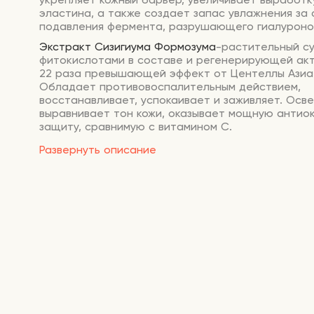
эластина, а также создает запас увлажнения за 
подавления фермента, разрушающего гиалуроно
Экстракт Сизигиума Формозума
-растительный с
фитокислотами в составе и регенерирующей акт
22 раза превышающей эффект от Центеллы Азиа
Обладает противовоспалительным действием,
восстанавливает, успокаивает и заживляет. Осве
выравнивает тон кожи, оказывает мощную антио
защиту, сравнимую с витамином С.
Гиалуроновая кислота
увлажняет, предотвращае
Развернуть описание
влаги, защищает от неблагоприятных факторов
среды. Предупреждает чувствительность кожи,
восстанавливает ее тонус, улучшает тургор.
Ниацинамид
восстанавливает барьерную функци
устраняет шелушения, раздражения и обезвожен
Улучшает цвет лица, снимает воспаления, боретс
осветляет пигментные пятна и постакне, замедл
старения, повышает эластичность кожных покров
Способ применения:
на очищенную кожу после т
нанесите сыворотку на кожу лица и шеи легкими
массирующими движениями. После впитывания з