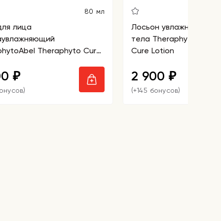
80 мл
для лица
Лосьон увлажняющий д
аувлажняющий
тела TheraphytoAbel T
phytoAbel Theraphyto Cure
Cure Lotion
00
2 900
₽
₽
бонусов)
(+145 бонусов)