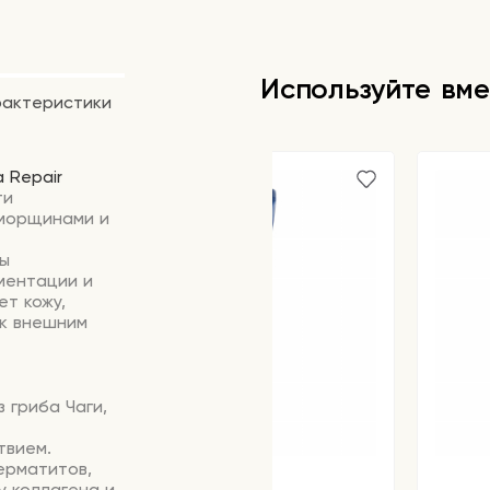
Используйте вме
рактеристики
 Repair
ти
 морщинами и
ты
ментации и
ет кожу,
 к внешним
 гриба Чаги,
твием.
ерматитов,
у коллагена и