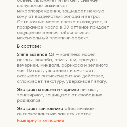
объём. Увлажняет и питает, смягчает
шелушение, заживляет
микроповреждения, защищает нежную
кожу от воздействия холода и ветра.
Оттеночные масла слегка охлаждают, а
прозрачное масло в 00 оттенке придаёт
ощущение жжения, обеспечивая
максимальный плампинг-эффект.
В составе:
Shine Essence Oil
— комплекс масел
арганы, жожоба, оливы, ши, примулы
вечерней, миндаля, абрикоса и зелёного
чая. Питает, увлажняет и смягчает,
оказывает антиоксидантное действие,
сглаживает текстуру, удерживает влагу.
Экстракты вишни и черники
питают,
тонизируют, защищают от свободных
радикалов.
Экстракт шиповника
обеспечивает
антиоксидантную защиту клеток,
способствует мягкому отшелушиванию,
Развернуть описание
делая кожу губ гладкой.