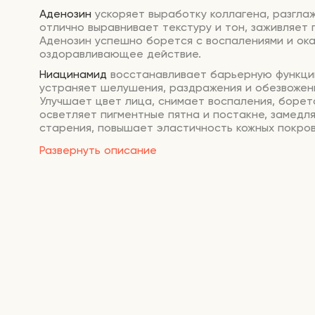
Аденозин
ускоряет выработку коллагена, разглаж
отлично выравнивает текстуру и тон, заживляет
Аденозин успешно борется с воспалениями и ок
оздоравливающее действие.
Ниацинамид
восстанавливает барьерную функци
устраняет шелушения, раздражения и обезвожен
Улучшает цвет лица, снимает воспаления, боретс
осветляет пигментные пятна и постакне, замедл
старения, повышает эластичность кожных покров
Способ применения:
нанесите крем после всех э
Развернуть описание
за 15-20 минут до выхода на солнце.