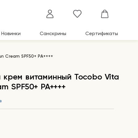
Новинки
Санскрины
Сертификаты
un Cream SPF50+ PA++++
крем витаминный Tocobo Vita
am SPF50+ PA++++
в