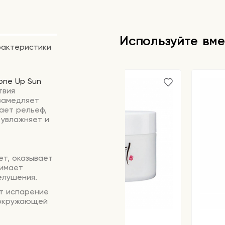
Используйте вме
рактеристики
one Up Sun
твия
замедляет
ает рельеф,
 увлажняет и
ет, оказывает
нимает
шелушения.
т испарение
 окружающей