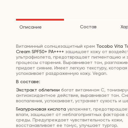
Состав
Ха
Описание
Витаминный солнцезащитный крем
Tocobo Vita T
Cream SPF50+ PA++++
защищает кожу от воздейс
ультрафиолета, предотвращает пигментацию и 
процессы старения. Выравнивает тон, разглажив
придает сияние. Имеет легкую текстуру, которая
успокаивает раздраженную кожу. Vegan.
В составе:
Экстракт облепихи
богат витамином С, тонизиру
антиоксидантное действие, выравнивает тон. С
воспаления, успокаивает, устраняет сухость и 
Гиалуроновая кислота
увлажняет, предотвращае
влаги, защищает от неблагоприятных факторов
среды. Предупреждает чувствительность кожи,
восстанавливает ее тонус, улучшает тургор.