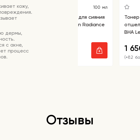
ивает кожу,
100 мл
 повреждения.
Бальзам очищающий для сияния
Тонер
азывает
кожи Beauty of Joseon Radiance
отшел
Cleansing Balm
BHA L
ю дермы,
ность.
я с акне,
1 980
1 6
₽
яет процесс
ов.
(+99 бонусов)
(+82 б
тапов ухода
Отзывы