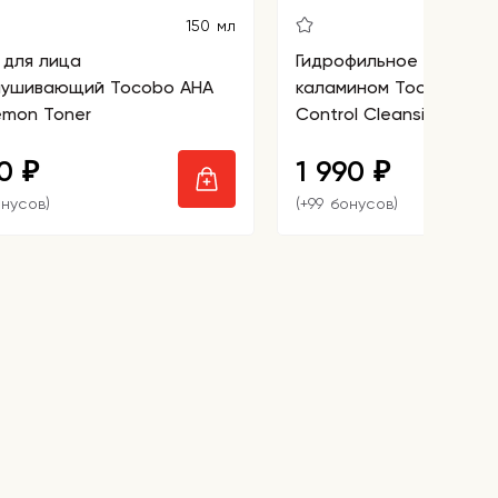
150 мл
 для лица
Гидрофильное масло с
ушивающий Tocobo AHA
каламином Tocobo Cal
emon Toner
Control Cleansing Oil
50
1 990
₽
₽
онусов)
(+99 бонусов)