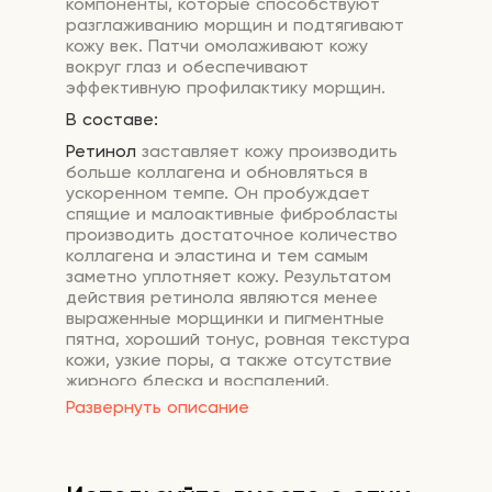
компоненты, которые способствуют
разглаживанию морщин и подтягивают
кожу век. Патчи омолаживают кожу
вокруг глаз и обеспечивают
эффективную профилактику морщин.
В составе:
Ретинол
заставляет кожу производить
больше коллагена и обновляться в
ускоренном темпе. Он пробуждает
спящие и малоактивные фибробласты
производить достаточное количество
коллагена и эластина и тем самым
заметно уплотняет кожу. Результатом
действия ретинола являются менее
выраженные морщинки и пигментные
пятна, хороший тонус, ровная текстура
кожи, узкие поры, а также отсутствие
жирного блеска и воспалений.
Развернуть описание
Коллаген
активно повышает упругость и
эластичность кожи, способствует
регенерации и разглаживанию морщин.
Восстанавливает структуру эпидермиса