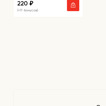
220
₽
(+11 бонусов)