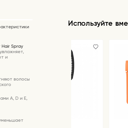
Используйте вме
рактеристики
r
Hair
Spray
увлажняет,
ет и
тняют волосы
ского
ми A, D и E,
 уменьшает