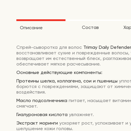
Состав
Ха
Описание
Спрей-сыворотка для волос
Trimay
Daily
Defende
восстанавливает сухие и поврежденные волосы, 
возвращает им естественный блеск, разглажива
обеспечивает мягкое расчесывание.
Основные действующие компоненты:
Протеины шелка, коллагена, сои и пшеницы
упло
борются с повреждениями, защищают от химиче
воздействия.
Масло подсолнечника
питает, насыщает витамина
смягчает.
Гиалуроновая кислота
увлажняет.
Экстракт моринги
ускоряет рост, успокаивает и
шелушение кожи головы.