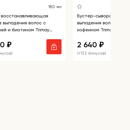
180 мл
 восстанавливающая
Бустер-сыворотка про
в выпадения волос с
выпадения волос со сп
чей и биотином Trimay
кофеином Trimay Spicul
ha Biotin Anti-Hair Loss
Anti-Hair Loss Boosting
20
2 640
ce Pack
₽
₽
онусов)
(+132 бонусов)