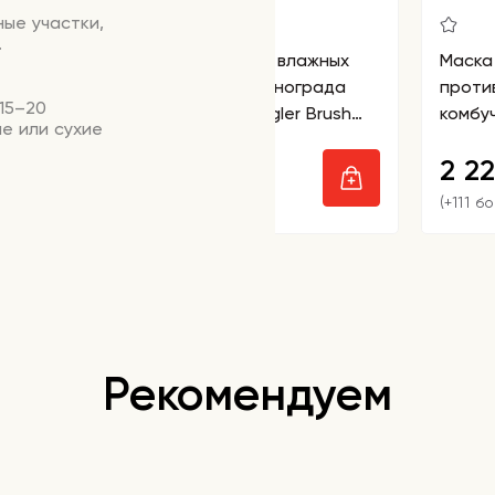
ые участки,
.
Расческа для сухих и влажных
Маска
волос с ароматом винограда
проти
15–20
Solomeya Wet Detangler Brush
комбу
е или сухие
Paddle Grape
Kombuc
965
2 2
Essen
₽
(+48 бонусов)
(+111 б
Рекомендуем