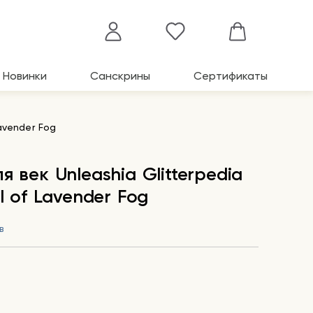
Новинки
Санскрины
Сертификаты
avender Fog
я век Unleashia Glitterpedia
l of Lavender Fog
в