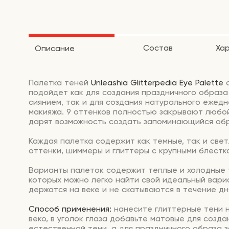
Состав
Ха
Описание
Палетка теней
Unleashia Glitterpedia Eye Palette
подойдет как для создания праздничного образа
сиянием, так и для создания натурального ежедн
макияжа. 9 оттенков полностью закрывают любо
дарят возможность создать запоминающийся обр
Каждая палетка содержит как темные, так и све
оттенки, шиммеры и глиттеры с крупными блестк
Варианты палеток содержит теплые и холодные 
которых можно легко найти свой идеальный вари
держатся на веке и не скатываются в течение дн
Способ применения:
нанесите глиттерные тени 
веко, в уголок глаза добавьте матовые для созда
естественной тени, а для праздничного образа 