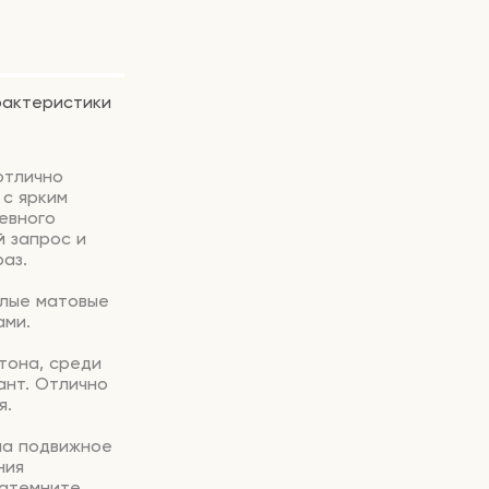
рактеристики
отлично
 с ярким
евного
й запрос и
аз.
тлые матовые
ами.
тона, среди
ант. Отлично
я.
на подвижное
ния
затемните