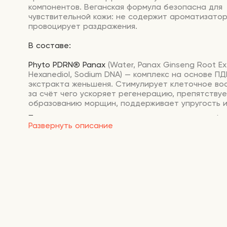
компонентов.
Веганская
формула
безопасна
для
чувствительной
кожи:
не
содержит
ароматизатор
провоцирует
раздражения.
В составе:
Phyto PDRN® Panax
(Water, Panax Ginseng Root Ext
Hexanediol, Sodium DNA) — комплекс на основе ПД
экстракта женьшеня. Стимулирует клеточное во
за счёт чего ускоряет регенерацию, препятству
образованию морщин, поддерживает упругость и
Полиглюкуроновая кислота
— олигосахарид, обл
Развернуть описание
увлажняющим действием и укрепляет влагоуде
барьер.
5 церамидов
восстанавливают целостность рого
укрепляют естественный барьер, снижают чувст
внешним раздражителям, устраняют шелушение и
Сквалан
устраняет сухость, предотвращает обе
интенсивно увлажняет, не оставляет жирной плё
Пантенол
(витамин B5) снимает покраснение и зу
гидролипидный барьер, препятствует испарению 