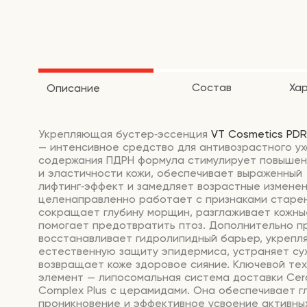
Состав
Ха
Описание
Укрепляющая
бустер‑эссенция
VT
Cosmetics
PDR
— интенсивное
средство
для
антивозрастного
ух
содержания
ПДРН
формула
стимулирует
повышен
и
эластичности
кожи,
обеспечивает
выраженный
лифтинг‑эффект
и
замедляет
возрастные
изменен
целенаправленно
работает
с
признаками
старен
сокращает
глубину
морщин,
разглаживает
кожны
помогает
предотвратить
птоз.
Дополнительно
пр
восстанавливает
гидролипидный
барьер,
укрепл
естественную
защиту
эпидермиса,
устраняет
су
возвращает
коже
здоровое
сияние.
Ключевой
тех
элемент
— липосомальная
система
доставки
Cer
Complex
Plus
с
церамидами.
Она
обеспечивает
г
проникновение
и
эффективное
усвоение
активны