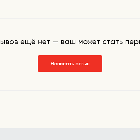
вает
ссенцию на
ания.
ывов ещё нет — ваш может стать пе
Написать отзыв