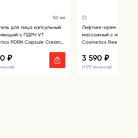
50 мл
гель для лица капсульный
Лифтинг-крем для век
няющий с ПДРН VT
массажный с микроигл
tics PDRN Capsule Cream
Cosmetics Reedle Shot L
Cream
90
3 590
₽
₽
онусов)
(+179 бонусов)