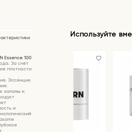
Используйте вме
рактеристики
N
Essence
100
ода.
За
счёт
ие
плотности
ия.
Эссенция
ия:
е
заломы
и
одукт
яет
хость
и
нологический
asome
лубокое
х