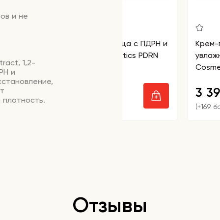
ов
и
не
Стик-бальзам для лица с ПДРН и
Крем-
пептидами VT Cosmetics PDRN
увлаж
ract, 1,2-
Essence Stick Balm
Cosme
РН и
100
сстановление,
2 890
3 3
ет
₽
 плотность.
(+144 бонусов)
(+169 б
адает
рживающий
вого слоя,
вительность к
 сухость.
звоженность,
нки.
Отзывы
д, укрепляет
влаги,