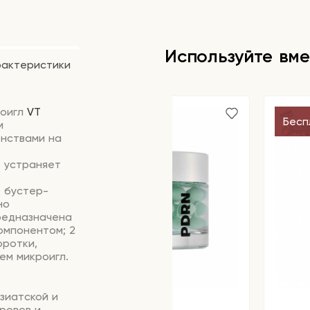
Используйте вме
рактеристики
роигл
VT
Бесп
м
нствами на
, устраняет
— бустер-
но
редназначена
компонентом; 2
оротки,
ем микроигл.
зиатской и
ровов и