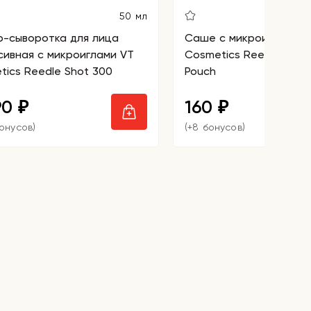
50 мл
р-сыворотка для лица
Саше с микроиглами V
сивная с микроиглами VT
Cosmetics Reedle Shot 
tics Reedle Shot 300
Pouch
90
160
₽
₽
бонусов)
(+8 бонусов)