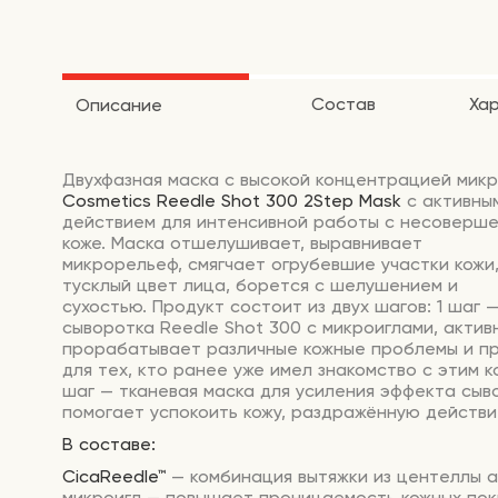
Состав
Ха
Описание
Двухфазная маска с высокой концентрацией мик
Cosmetics Reedle Shot 300 2Step Mask
с активны
действием для интенсивной работы с несоверше
коже. Маска отшелушивает, выравнивает
микрорельеф, смягчает огрубевшие участки кожи
тусклый цвет лица, борется с шелушением и
сухостью. Продукт состоит из двух шагов: 1 шаг 
сыворотка Reedle Shot 300 с микроиглами, актив
прорабатывает различные кожные проблемы и п
для тех, кто ранее уже имел знакомство с этим 
шаг — тканевая маска для усиления эффекта сыв
помогает успокоить кожу, раздражённую действи
В составе:
CicaReedle™
— комбинация вытяжки из центеллы а
микроигл — повышает проницаемость кожных пок