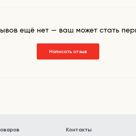
устер-
 на лицо
0 минут,
питаться
ывов ещё нет — ваш может стать пе
е
калывания
Написать отзыв
ременно с
 с ретинолом,
Не
ических
а: пилингов,
товаров
Контакты