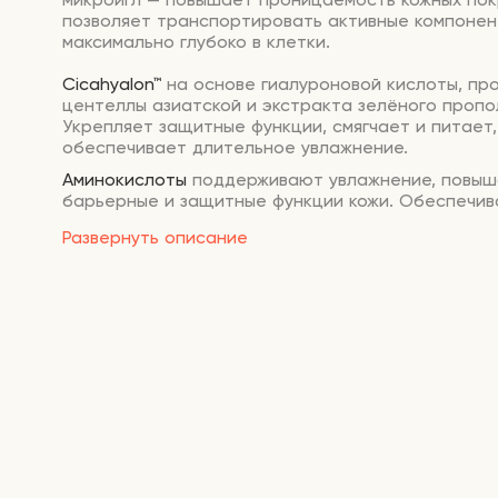
позволяет транспортировать активные компонен
максимально глубоко в клетки.
Cicahyalon™
на основе гиалуроновой кислоты, пр
центеллы азиатской и экстракта зелёного пропо
Укрепляет защитные функции, смягчает и питает,
обеспечивает длительное увлажнение.
Аминокислоты
поддерживают увлажнение, повы
барьерные и защитные функции кожи. Обеспечи
и качественное заживление тканей, убирают ше
Развернуть описание
трещины и другие проблемы кожи. Замедляют п
старения, омолаживают кожу, делают ее более у
эластичной и свежей.
Гиалуроновая кислота
увлажняет, предотвращае
влаги, защищает от неблагоприятных факторов
среды. Предупреждает чувствительность кожи,
восстанавливает ее тонус, улучшает тургор.
Масло макадамии
выравнивает тон лица, повыша
регенерацию кожи и стимулирует синтез коллаге
эластина. Делает кожу более упругой и эластичн
предотвращает появление мимических морщинок
гидролипидный баланс и работу сальных желез.