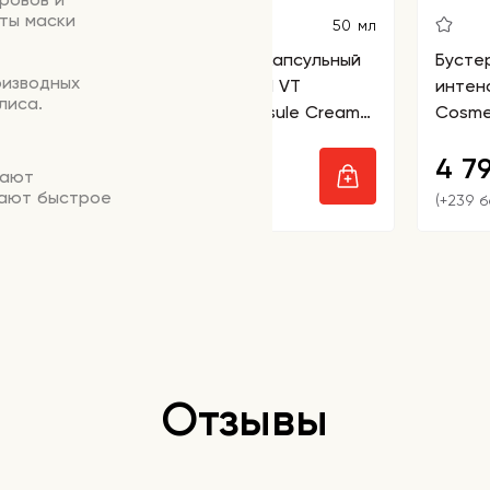
ты маски
50 мл
Крем-гель для лица капсульный
Бусте
оизводных
увлажняющий с ПДРН VT
интен
лиса.
Cosmetics PDRN Capsule Cream
Cosme
100
3 390
4 7
₽
шают
вают быстрое
(+169 бонусов)
(+239 
лушения,
роцессы
пругой,
т испарение
 окружающей
Отзывы
ет
на и
ой,
, нормализует