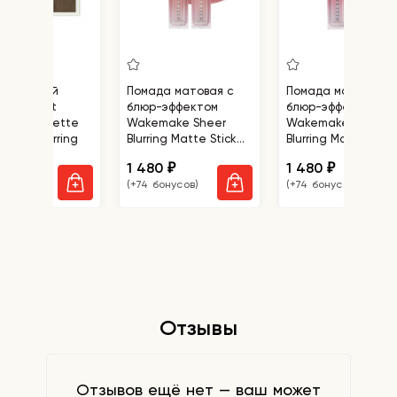
тка теней
Помада матовая с
Помада матовая с
make Soft
блюр-эффектом
блюр-эффектом
ing Eye Palette
Wakemake Sheer
Wakemake Sheer
l In Fig Blurring
Blurring Matte Stick
Blurring Matte Stick
07 Somewhere
08 Hush Now
0
1 480
1 480
₽
₽
₽
бонусов)
(+74 бонусов)
(+74 бонусов)
Отзывы
Отзывов ещё нет — ваш может