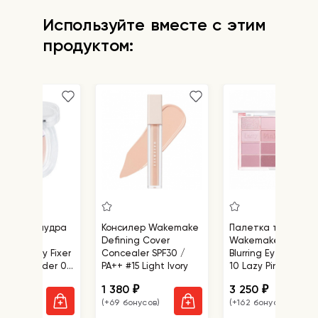
Способ применения:
нанесите
Используйте вместе с этим
аппликатором тинт на сухие и чистые
губы, можно наслаивать для яркости
продуктом:
цвета.
рующая пудра
Консилер Wakemake
Палетка теней
цветная
Defining Cover
Wakemake Soft
ake Stay Fixer
Concealer SPF30 /
Blurring Eye Palett
 Color Powder 02
PA++ #15 Light Ivory
10 Lazy Pink Blurrin
Skin
60
1 380
3 250
₽
₽
₽
бонусов)
(+69 бонусов)
(+162 бонусов)