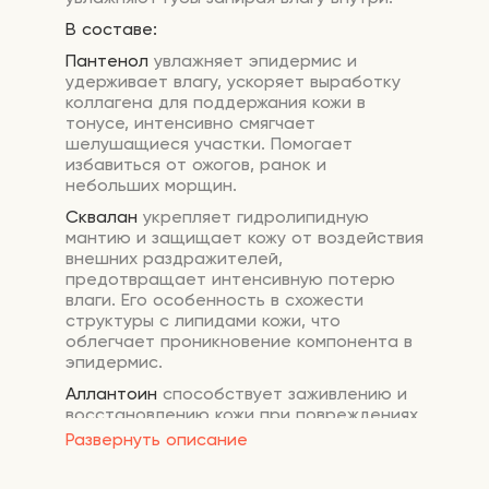
В составе:
Пантенол
увлажняет эпидермис и
удерживает влагу, ускоряет выработку
коллагена для поддержания кожи в
тонусе, интенсивно смягчает
шелушащиеся участки. Помогает
избавиться от ожогов, ранок и
небольших морщин.
Сквалан
укрепляет гидролипидную
мантию и защищает кожу от воздействия
внешних раздражителей,
предотвращает интенсивную потерю
влаги. Его особенность в схожести
структуры с липидами кожи, что
облегчает проникновение компонента в
эпидермис.
Аллантоин
способствует заживлению и
восстановлению кожи при повреждениях,
оберегает от негативного действия
Развернуть описание
свободных радикалов, и замедляет
появление морщин.