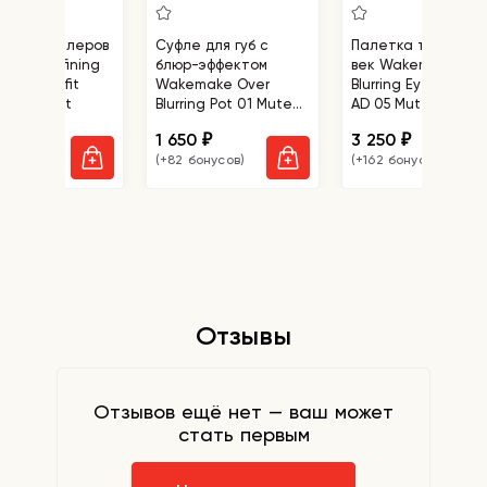
тка консилеров
Суфле для губ с
Палетка теней дл
make Defining
блюр-эффектом
век Wakemake Sof
 Concealfit
Wakemake Over
Blurring Eye Palett
te 01 Light
Blurring Pot 01 Muted
AD 05 Mute Coral
Beige
Blurring
0
1 650
3 250
₽
₽
₽
бонусов)
(+82 бонусов)
(+162 бонусов)
Отзывы
Отзывов ещё нет — ваш может
стать первым