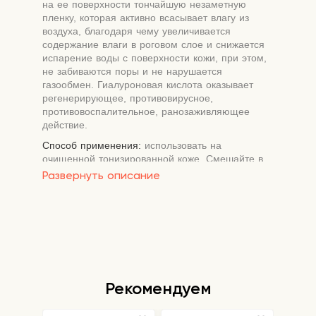
на ее поверхности тончайшую незаметную
пленку, которая активно всасывает влагу из
воздуха, благодаря чему увеличивается
содержание влаги в роговом слое и снижается
испарение воды с поверхности кожи, при этом,
не забиваются поры и не нарушается
газообмен. Гиалуроновая кислота оказывает
регенерирующее, противовирусное,
противовоспалительное, ранозаживляющее
действие.
Способ применения:
использовать на
очищенной тонизированной коже. Смешайте в
миске порошок и воду в соотношении 5:4 (на 25
Развернуть описание
гр порошка 20 мл воды), перемешайте до
однородной массы и нанесите маску слоем 3-5
мм на очищенную кожу лица. Оставьте маску на
20-25 минут до застывания. Удалить её одним
пластом, от подбородка ко лбу.
Рекомендуем