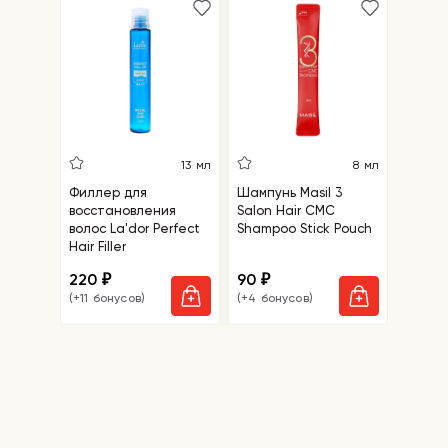
5
13 мл
8 мл
Филлер для
Шампунь Masil 3
Салфе
восстановления
Salon Hair CMC
удале
волос La'dor Perfect
Shampoo Stick Pouch
точек 
Hair Filler
Blackh
Mask
220
90
110
₽
₽
₽
(+11 бонусов)
(+4 бонусов)
(+5 бо