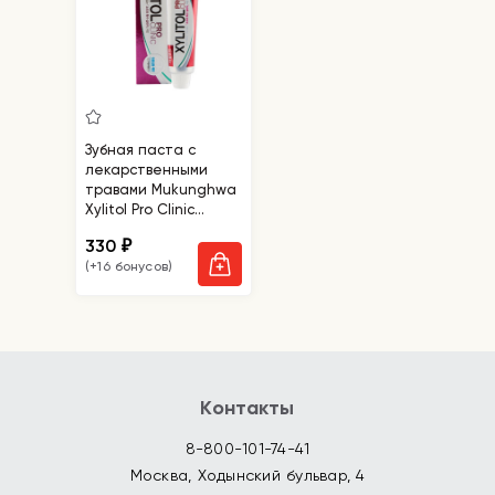
Зубная паста с
лекарственными
травами Mukunghwa
Xylitol Pro Clinic
Oritental Medicine
330
₽
Contained
(+16 бонусов)
Контакты
8-800-101-74-41
Москва, Ходынский бульвар, 4