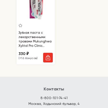
Зубная паста с
лекарственными
травами Mukunghwa
Xylitol Pro Clinic
Oritental Medicine
330
₽
Contained
(+16 бонусов)
Контакты
8-800-101-74-41
Москва, Ходынский бульвар, 4