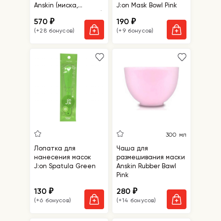
Anskin (миска,
J:on Mask Bowl Pink
шпатель, стаканчик)
570
190
₽
₽
(+28 бонусов)
(+9 бонусов)
300 мл
Лопатка для
Чаша для
нанесения масок
размешивания маски
J:on Spatula Green
Anskin Rubber Bawl
Pink
130
280
₽
₽
(+6 бонусов)
(+14 бонусов)