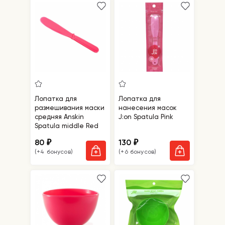
Лопатка для
Лопатка для
размешивания маски
нанесения масок
средняя Anskin
J:on Spatula Pink
Spatula middle Red
80
130
₽
₽
(+4 бонусов)
(+6 бонусов)