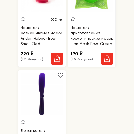
300 мл
Чаша для
Чаша для
размешивания маски
приготовления
Anskin Rubber Bowl
косметических масок
Small (Red)
J:on Mask Bowl Green
220
190
₽
₽
(+11 бонусов)
(+9 бонусов)
Лопатка для