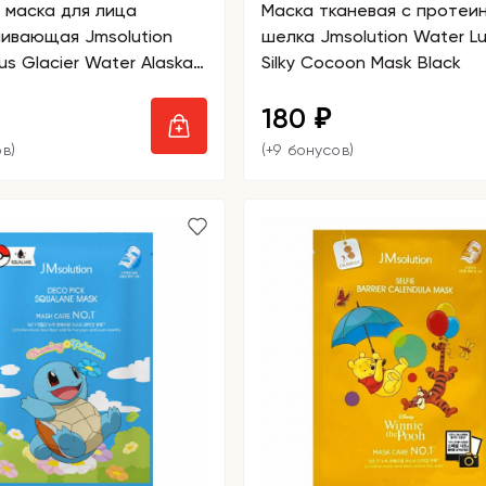
 маска для лица
Маска тканевая с протеи
ивающая Jmsolution
шелка Jmsolution Water L
us Glacier Water Alaska
Silky Cocoon Mask Black
ow
180
₽
в)
(+9 бонусов)