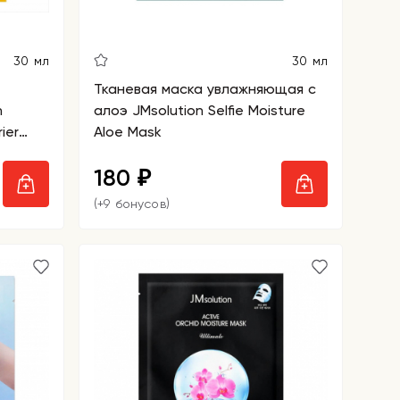
30 мл
30 мл
Тканевая маска увлажняющая с
n
алоэ JMsolution Selfie Moisture
ier
Aloe Mask
180
₽
(+9 бонусов)