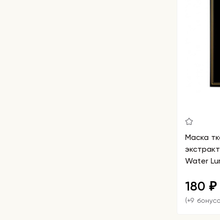
Маска тк
экстракт
Water Lu
Ampoule 
180
₽
(+9 бонусо