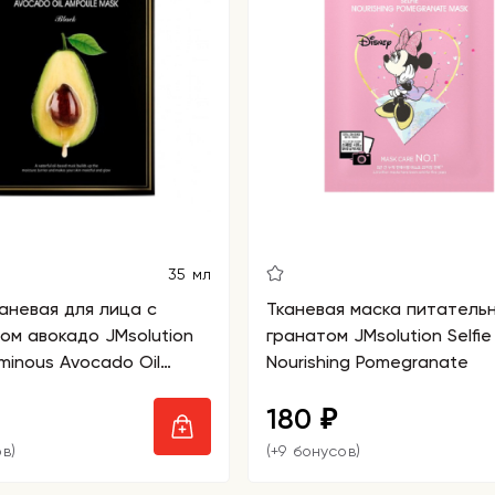
35 мл
аневая для лица с
Тканевая маска питательн
ом авокадо JMsolution
гранатом JMsolution Selfie
minous Avocado Oil
Nourishing Pomegranate
Mask Black
180
₽
в)
(+9 бонусов)