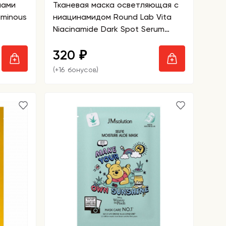
нами
Тканевая маска осветляющая с
uminous
ниацинамидом Round Lab Vita
Niacinamide Dark Spot Serum
Mask
320
₽
(+16 бонусов)