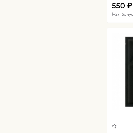
550
₽
(+27 бону