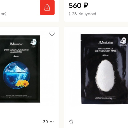
560
₽
сов)
(+28 бонусов)
30 мл