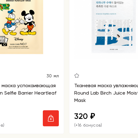
30 мл
я маска успокаивающая
Тканевая маска увлажня
n Selfie Barrier Heartleaf
Round Lab Birch Juice Moist
Mask
320
₽
в)
(+16 бонусов)