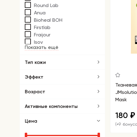
Round Lab
Anua
Bioheal BOH
Firstlab
Fraijour
Isov
Показать ещё
Тип кожи
Эффект
Тканева
Возраст
JMsolutio
Mask
Активные компоненты
180
₽
Цена
(+9 бонусо