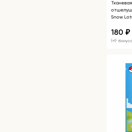
Тканевая
отшелуш
Snow Lot
Mask Sn
180
₽
(+9 бонусо