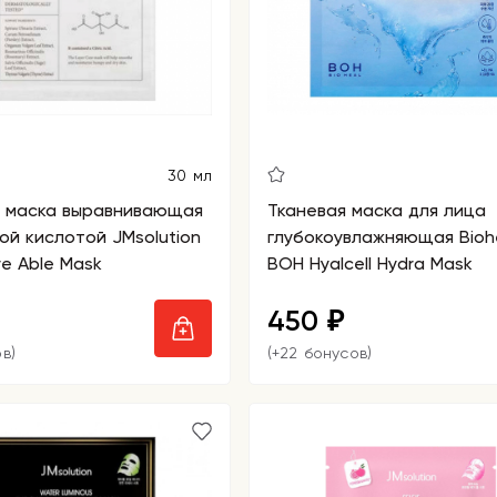
30 мл
я маска выравнивающая
Тканевая маска для лица
ой кислотой JMsolution
глубокоувлажняющая Bioh
re Able Mask
BOH Hyalcell Hydra Mask
450
₽
в)
(+22 бонусов)