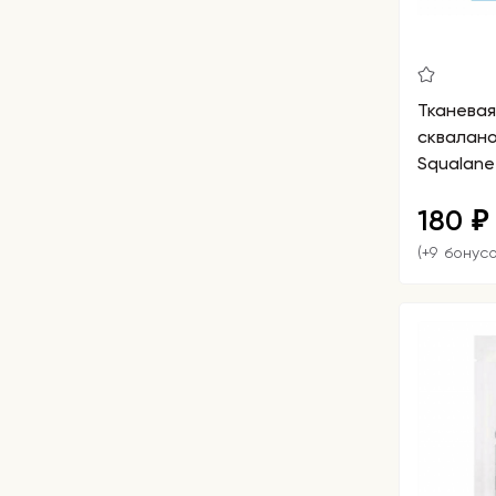
Тканева
сквалано
Squalane
180
₽
(+9 бонусо