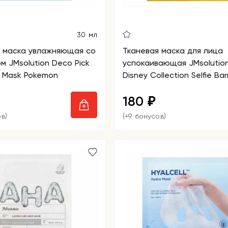
30 мл
я маска увлажняющая со
Тканевая маска для лица
м JMsolution Deco Pick
успокаивающая JMsolutio
 Mask Pokemon
Disney Collection Selfie Barr
Calendula Mask
180
₽
в)
(+9 бонусов)