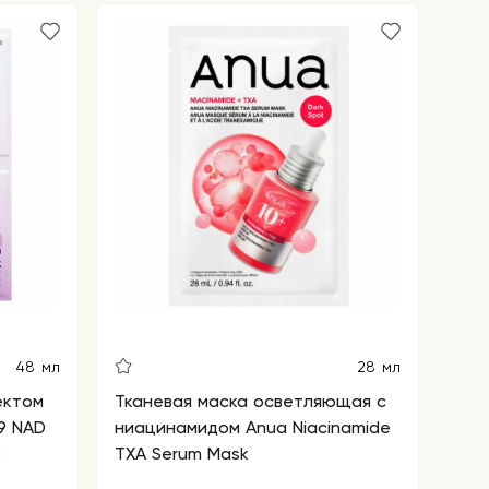
48 мл
28 мл
ектом
Тканевая маска осветляющая с
9 NAD
ниацинамидом Anua Niacinamide
k
TXA Serum Mask