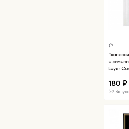
Тканева
с лимонн
Layer Ca
180
₽
(+9 бонусо