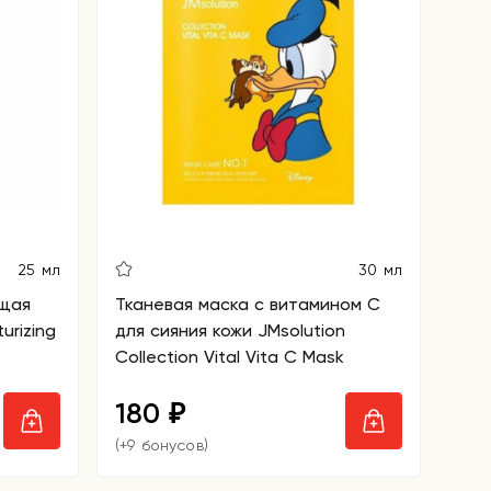
25 мл
30 мл
ющая
Тканевая маска с витамином С
urizing
для сияния кожи JMsolution
Collection Vital Vita C Mask
180
₽
(+9 бонусов)