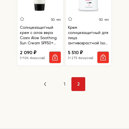
50 мл
50 мл
Солнцезащитный
Крем
крем с алоэ вера
солнцезащитный для
Cosrx Aloe Soothing
лица
Sun Cream SPF50+
антивозрастной Isov
PA+++
UV Block Cream
2 090
5 510
₽
₽
SPF50/PA++++
(+104 бонусов)
(+275 бонусов)
1
2