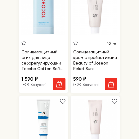
10 мл
Солнцезащитный
Солнцезащитный
стик для лица
крем с пробиотиками
себорегулирующий
Beauty of Joseon
Tocobo Cotton Soft
Relief Sun:
Sun Stick SPF50+
Rice+Probiotics,
1 590
590
₽
₽
PA++++
миниатюра
(+79 бонусов)
(+29 бонусов)