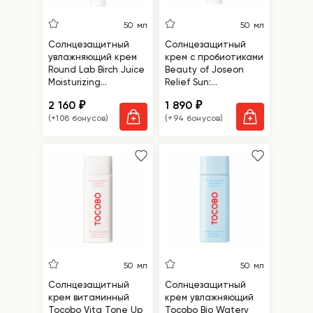
50 мл
50 мл
Солнцезащитный
Солнцезащитный
увлажняющий крем
крем с пробиотиками
Round Lab Birch Juice
Beauty of Joseon
Moisturizing
Relief Sun:
Sunscreen
Rice+Probiotics SPF50+
2 160
1 890
₽
₽
PA++++
(+108 бонусов)
(+94 бонусов)
50 мл
50 мл
Солнцезащитный
Солнцезащитный
крем витаминный
крем увлажняющий
Tocobo Vita Tone Up
Tocobo Bio Watery