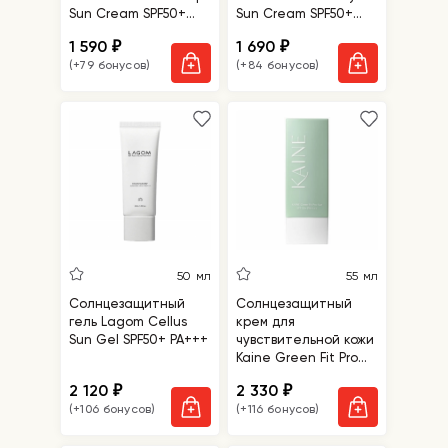
Sun Cream SPF50+
Sun Cream SPF50+
PA++++
PA++++
1 590
1 690
₽
₽
(+79 бонусов)
(+84 бонусов)
50 мл
55 мл
Солнцезащитный
Солнцезащитный
гель Lagom Cellus
крем для
Sun Gel SPF50+ PA+++
чувствительной кожи
Kaine Green Fit Pro
Sun
2 120
2 330
₽
₽
(+106 бонусов)
(+116 бонусов)