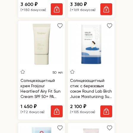
3 600
3 380
₽
₽
(+180 бонусов)
(+169 бонусов)
50 мл
Солнцезащитный
Солнцезащитный
крем Fraijour
стик с березовым
Heartleaf Airy Fit Sun
соком Round Lab Birch
Cream SPF 50+ PA
Juice Moisturizing Sun
++++
Stick SPF 50+ PA++++
1 450
2 100
₽
₽
(+72 бонусов)
(+105 бонусов)