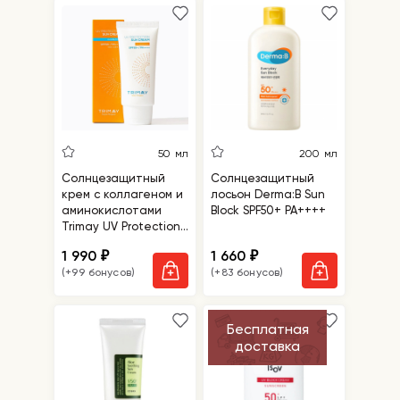
50 мл
200 мл
Солнцезащитный
Солнцезащитный
крем с коллагеном и
лосьон Derma:B Sun
аминокислотами
Block SPF50+ PA++++
Trimay UV Protection
Sun Cream SPF50+
1 990
1 660
₽
₽
PA++++
(+99 бонусов)
(+83 бонусов)
Бесплатная
доставка