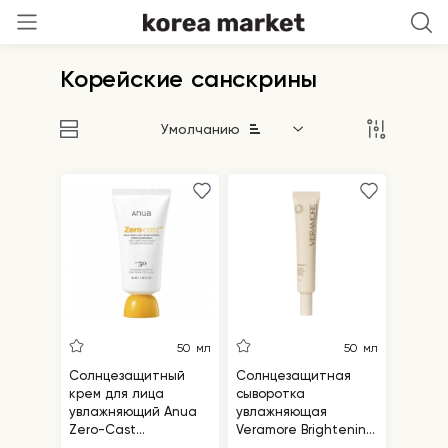
Корейские санскрины
Умолчанию
50 мл
50 мл
Солнцезащитный
Солнцезащитная
крем для лица
сыворотка
увлажняющий Anua
увлажняющая
Zero-Cast
Veramore Brightening
Moisturizing Finish
Glowing Sun Serum