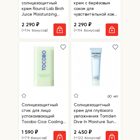
солнцезащитный
крем с берёзовым
крем Round Lab Birch
соком для
Juice Moisturizing
чувствительной кожи
Tone-Up Sunscreen
Round Lab Birch Juice
2 290
2 290
₽
₽
SPF50+ PA++++
Moisturizing Mild-Up
(+114 бонусов)
(+114 бонусов)
Sunscreen
60 мл
Солнцезащитный
Солнцезащитный
стик для лица
крем для глубокого
успокаивающий
увлажнения Torriden
Tocobo Cica Cooling
Dive In Moisture Sun
Sun Stick SPF50/
Cream SPF 50+
1 590
2 450
₽
₽
PA++++
PA++++
(+79 бонусов)
(+122 бонусов)