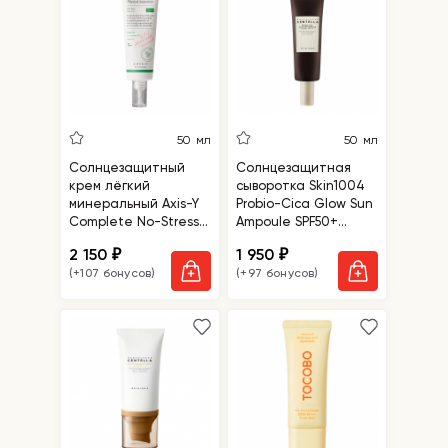
50 мл
50 мл
Солнцезащитный
Солнцезащитная
крем лёгкий
сыворотка Skin1004
минеральный Axis-Y
Probio-Cica Glow Sun
Complete No-Stress
Ampoule SPF50+
Physical Sunscreen
PA++++
2 150
1 950
₽
₽
SPF50+ PA++++
(+107 бонусов)
(+97 бонусов)