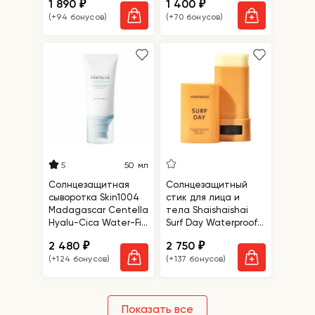
1 890
1 400
₽
₽
Serum SPF50+ PA++++
(+94 бонусов)
(+70 бонусов)
5
50 мл
Солнцезащитная
Солнцезащитный
сыворотка Skin1004
стик для лица и
Madagascar Centella
тела Shaishaishai
Hyalu-Cica Water-Fit
Surf Day Waterproof
Sun Serum
Sun Stick SPF 50+
2 480
2 750
₽
₽
PA++++
(+124 бонусов)
(+137 бонусов)
Показать все