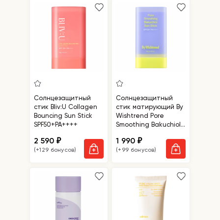
Солнцезащитный
Солнцезащитный
стик Bliv:U Collagen
стик матирующий By
Bouncing Sun Stick
Wishtrend Pore
SPF50+PA++++
Smoothing Bakuchiol
Sun Stick SPF50+
2 590
1 990
₽
₽
PA++++
(+129 бонусов)
(+99 бонусов)