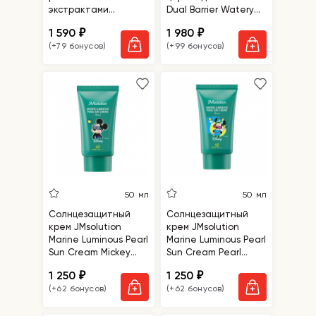
экстрактами
Dual Barrier Watery
водостойкий Tocobo
Sun Cream
1 590
1 980
₽
₽
Vita Waterproof Sun
SPF50+PA++++
(+79 бонусов)
(+99 бонусов)
Stick SPF50+ PA++++
50 мл
50 мл
Солнцезащитный
Солнцезащитный
крем JMsolution
крем JMsolution
Marine Luminous Pearl
Marine Luminous Pearl
Sun Cream Mickey
Sun Cream Pearl
SPF50+ PA++++
Disney Minnie SPF 50+
1 250
1 250
₽
₽
PA++++
(+62 бонусов)
(+62 бонусов)