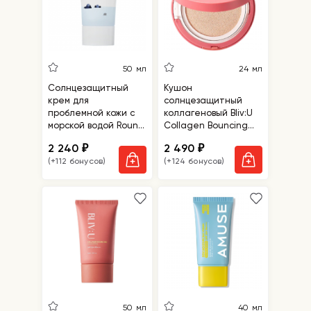
50 мл
24 мл
Солнцезащитный
Кушон
крем для
солнцезащитный
проблемной кожи с
коллагеновый Bliv:U
морской водой Round
Collagen Bouncing
Lab 1025 Dokdo
Sun Cushion Spf50+
2 240
2 490
₽
₽
Sunscreen SPF50+
Pa++++
(+112 бонусов)
(+124 бонусов)
PA++++
50 мл
40 мл