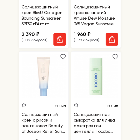
Солнцезащитный
Солнцезащитный
крем Bliv:U Collagen
крем веганский
Bouncing Sunscreen
Amuse Dew Moisture
SPF50+PA++++
365 Vegan Sunscreen
SPF 50+ PA++++
2 390
1 960
₽
₽
(+119 бонусов)
(+98 бонусов)
50 мл
50 мл
Солнцезащитный
Солнцезащитная
крем с рисом и
сыворотка для лица
пантенолом Beauty
с экстрактом
of Joseon Relief Sun
центеллы Tocobo
Aqua-fresh: Rice+B5
Cica Calming Sun