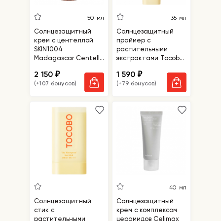
50 мл
35 мл
Солнцезащитный
Солнцезащитный
крем с центеллой
праймер с
SKIN1004
растительными
Madagascar Centella
экстрактами Tocobo
Air-Fit Suncream Light
Vita Airy Sun Primer
2 150
1 590
₽
₽
SPF30 PA++++
SPF50+ PA++++
(+107 бонусов)
(+79 бонусов)
40 мл
Солнцезащитный
Солнцезащитный
стик с
крем с комплексом
растительными
церамидов Celimax