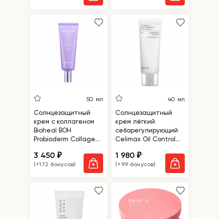
50 мл
40 мл
Солнцезащитный
Солнцезащитный
крем с коллагеном
крем лёгкий
Bioheal BOH
себорегулирующий
Probioderm Collagen
Celimax Oil Control
Essence Sun Cream
Light Sunscreen
3 450
1 980
₽
₽
SPF50+ PA++++
SPF50+PA++++
(+172 бонусов)
(+99 бонусов)