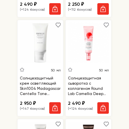
2 490
2 250
₽
₽
Sunscreen SPF 50
SPF50+ PA++++
(+124 бонусов)
(+112 бонусов)
50 мл
50 мл
Солнцезащитный
Солнцезащитная
крем осветляющий
сыворотка с
Skin1004 Madagascar
коллагеном Round
Centella Tone
Lab Camellia Deep
Brightening Tone-Up
Collagen Firming Sun
2 950
2 490
₽
₽
Sunscreen SPF50+
Serum SPF50+ PA++++
(+147 бонусов)
(+124 бонусов)
PA++++