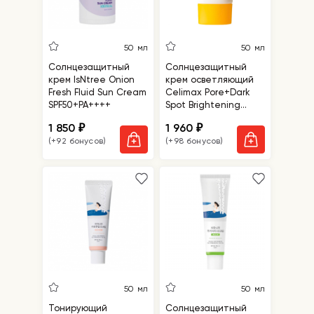
50 мл
50 мл
Солнцезащитный
Солнцезащитный
крем IsNtree Onion
крем осветляющий
Fresh Fluid Sun Cream
Celimax Pore+Dark
SPF50+PA++++
Spot Brightening
Care Sunscreen
1 850
1 960
₽
₽
SPF50+ PA++++
(+92 бонусов)
(+98 бонусов)
50 мл
50 мл
Тонирующий
Солнцезащитный