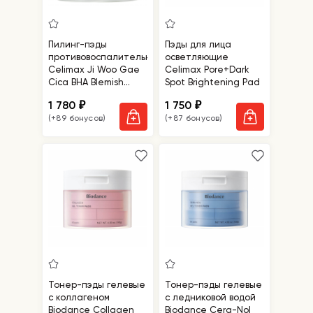
Пилинг-пэды
Пэды для лица
противовоспалительные
осветляющие
Celimax Ji Woo Gae
Celimax Pore+Dark
Cica BHA Blemish
Spot Brightening Pad
Toner Pad
1 780
1 750
₽
₽
(+89 бонусов)
(+87 бонусов)
Тонер-пэды гелевые
Тонер-пэды гелевые
с коллагеном
с ледниковой водой
Biodance Collagen
Biodance Cera-Nol