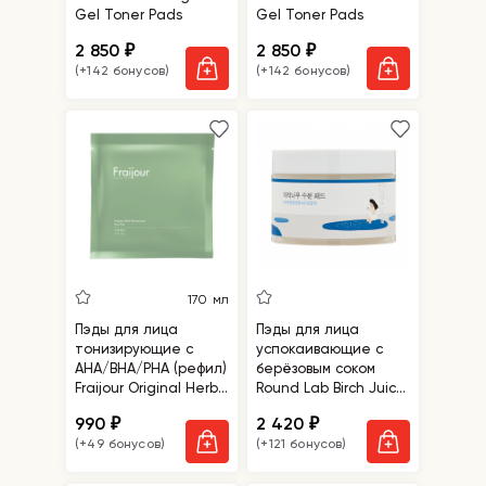
Gel Toner Pads
Gel Toner Pads
2 850
2 850
₽
₽
(+142 бонусов)
(+142 бонусов)
170 мл
Пэды для лица
Пэды для лица
тонизирующие с
успокаивающие с
АНА/ВНА/РНА (рефил)
берёзовым соком
Fraijour Original Herb
Round Lab Birch Juice
Wormwood Pore Pad
Moisturizing Pad
990
2 420
₽
₽
Refill
(+49 бонусов)
(+121 бонусов)