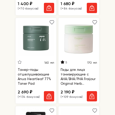
1 400
1 680
₽
₽
Peelind Pad
(+70 бонусов)
(+84 бонусов)
5
160 мл
170 мл
Тонер-пэды
Пэды для лица
отшелушивающие
тонизирующие с
Anua Heartleaf 77%
АНА/ВНА/РНА Fraijour
Toner Pad
Original Herb
Wormwood Pore Pad
2 690
2 190
₽
₽
(+134 бонусов)
(+109 бонусов)