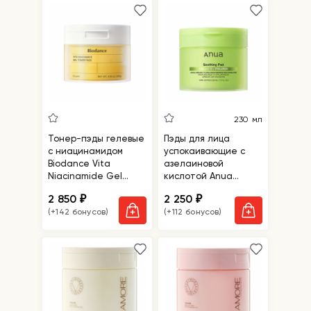
230 мл
Тонер-пэды гелевые
Пэды для лица
с ниацинамидом
успокаивающие с
Biodance Vita
азелаиновой
Niacinamide Gel
кислотой Anua
Toner Pads
Azelaic 10 Hyaluron
2 850
2 250
₽
₽
Redness Soothing
(+142 бонусов)
(+112 бонусов)
Pad