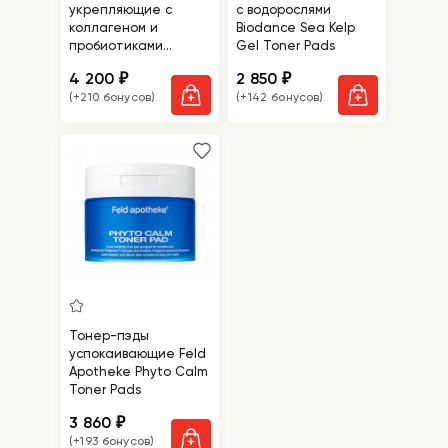
укрепляющие с
с водорослями
коллагеном и
Biodance Sea Kelp
пробиотиками
Gel Toner Pads
Bioheal BOH
4 200
2 850
₽
₽
Probioderm Collagen
(+210 бонусов)
(+142 бонусов)
Remodeling Serum
Pads
Тонер-пэды
успокаивающие Feld
Apotheke Phyto Calm
Toner Pads
3 860
₽
(+193 бонусов)