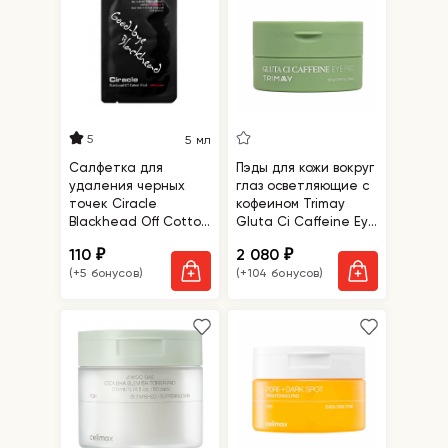
5
5 мл
Салфетка для
Пэды для кожи вокруг
удаления черных
глаз осветляющие с
точек Ciracle
кофеином Trimay
Blackhead Off Cotton
Gluta Ci Caffeine Eye
Mask
Pad
110
2 080
₽
₽
(+5 бонусов)
(+104 бонусов)