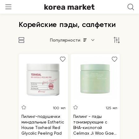
Корейские пэды, салфетки
Популярности
100 мл
125 мл
Пилинг-подушечки
Пилинг - пэды
миндальные Esthetic
тонизирующие с
House Toxheal Red
BHA-кислотой
Glycolic Peeling Pad
Celimax Ji Woo Gae
Heartleaf BHA