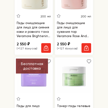
200 мл
200 мл
Пэды очищающие
Пэды очищающие
для лица для сияния
для лица для
кожи и ровного тона
сужения пор
Veramore Brightening
Veramore Rose And
Daily Cleansing Pad
Tee-Tree Daily
2 550
2 550
₽
₽
Cleansing Pad
(+127 бонусов)
(+127 бонусов)
Бесплатная
доставка
Пэды для лица
Тонер-пэды гелевые