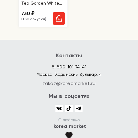
Tea Garden White
Tea Lip & Eyes
730
₽
Remover
(+36 бонусов)
Контакты
8-800-101-74-41
Москва, Ходынский бульвар, 4
zakaz@koreamarket.ru
Мы в соцсетях
С любовью
korea market