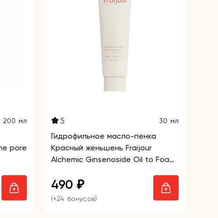
5
200 мл
30 мл
Гидрофильное масло-пенка
ne pore
Красный женьшень Fraijour
Alchemic Ginsenoside Oil to Foam
Cleanser, миниатюра
490
₽
(+24 бонусов)