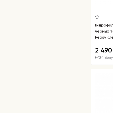
Гидрофил
чёрных т
Peasy Cle
2 49
(+124 бону