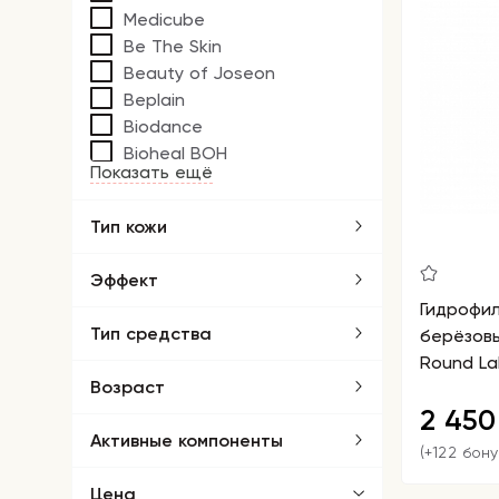
Medicube
Be The Skin
Beauty of Joseon
Beplain
Biodance
Bioheal BOH
Показать ещё
Тип кожи
Эффект
Гидрофил
Тип средства
берёзовы
Round Lab
Возраст
Peeling C
2 45
Активные компоненты
(+122 бону
Цена