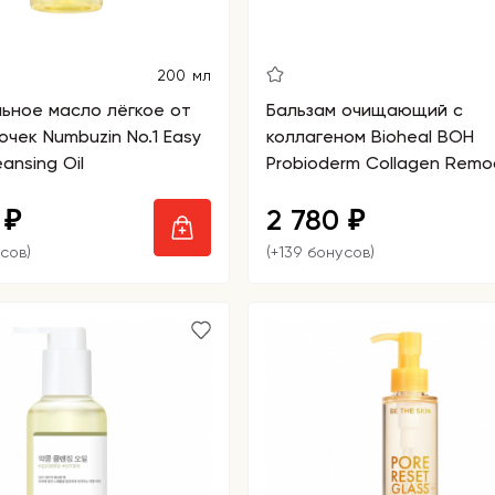
200 мл
ьное масло лёгкое от
Бальзам очищающий с
очек Numbuzin No.1 Easy
коллагеном Bioheal BOH
ansing Oil
Probioderm Collagen Remo
Deep Cleansing Balm
0
2 780
₽
₽
сов)
(+139 бонусов)