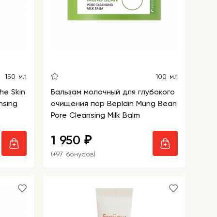
150 мл
100 мл
he Skin
Бальзам молочный для глубокого
nsing
очищения пор Beplain Mung Bean
Pore Cleansing Milk Balm
1 950
₽
(+97 бонусов)