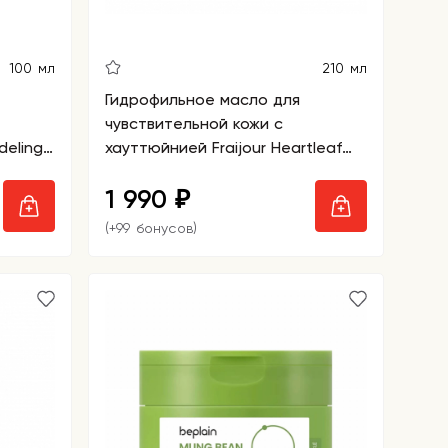
100 мл
210 мл
Гидрофильное масло для
чувствительной кожи с
deling
хауттюйнией Fraijour Heartleaf
Pore Melting Cleansing Oil
1 990
₽
(+99 бонусов)