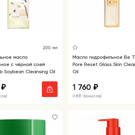
200 мл
льное масло
Масло гидрофильное Be T
ное с чёрной соей
Pore Reset Glass Skin Clea
b Soybean Cleansing Oil
Oil
0
1 760
₽
₽
сов)
(+88 бонусов)