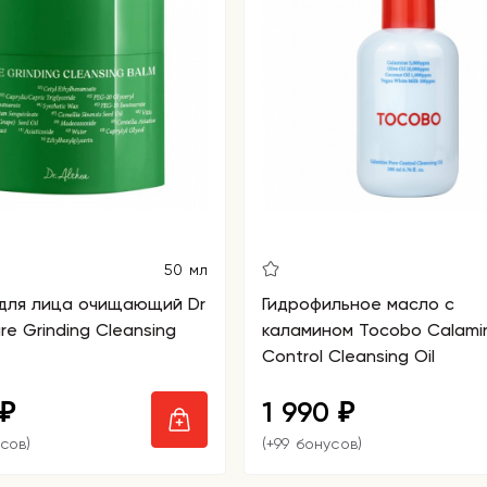
50 мл
 для лица очищающий Dr
Гидрофильное масло с
re Grinding Cleansing
каламином Tocobo Calami
Control Cleansing Oil
1 990
₽
₽
сов)
(+99 бонусов)