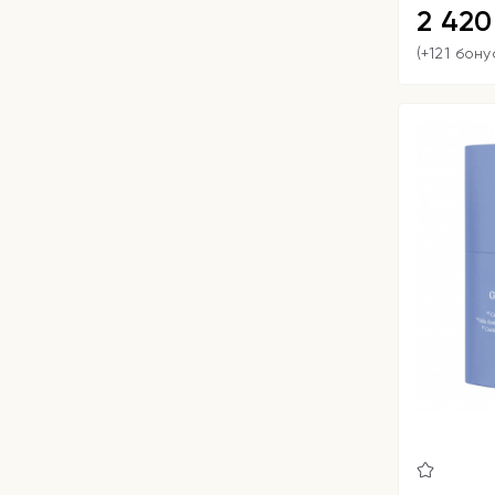
2 42
(+121 бону