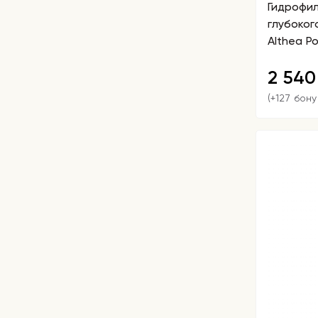
Гидрофил
глубоког
Althea Po
Cleansin
2 54
(+127 бону