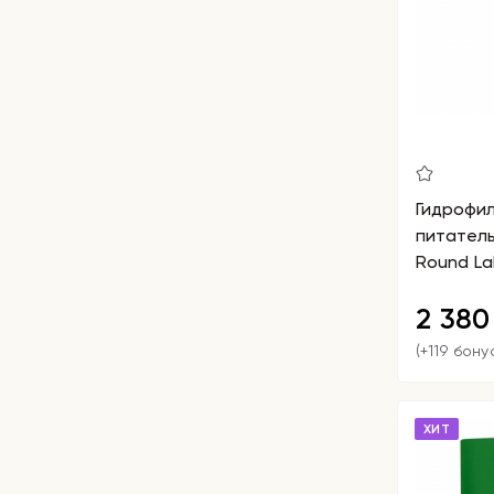
Гидрофи
питатель
Round La
2 38
(+119 бону
ХИТ