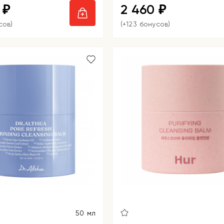
0
2 460
₽
₽
сов)
(+123 бонусов)
50 мл