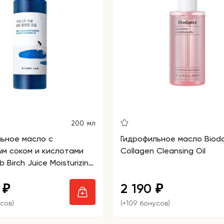
200 мл
ьное масло с
Гидрофильное масло Biod
м соком и кислотами
Collagen Cleansing Oil
 Birch Juice Moisturizing
leansing Oil
0
2 190
₽
₽
сов)
(+109 бонусов)