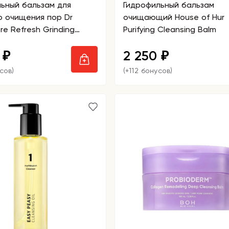
ьный бальзам для
Гидрофильный бальзам
о очищения пор Dr
очищающий House of Hur
re Refresh Grinding
Purifying Cleansing Balm
g Balm
0
2 250
₽
₽
сов)
(+112 бонусов)