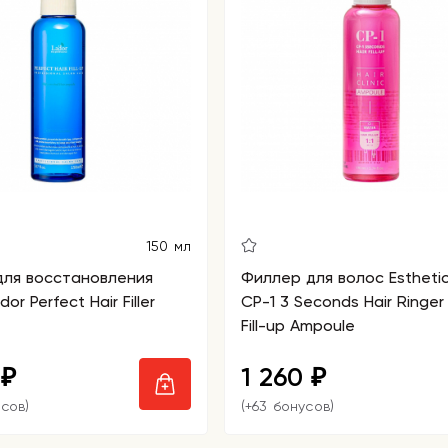
150 мл
для восстановления
Филлер для волос Estheti
or Perfect Hair Filler
CP-1 3 Seconds Hair Ringer 
Fill-up Ampoule
0
1 260
₽
₽
усов)
(+63 бонусов)