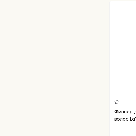
Филлер 
волос La'd