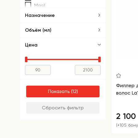
Masil
Назначение
Объём (мл)
Цена
Филлер 
Показать
волос La'd
Сбросить фильтр
2 10
(+105 бон