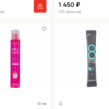
1 450
₽
ов)
(+72 бонусов)
13 мл