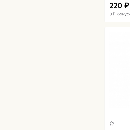
220
₽
(+11 бонус