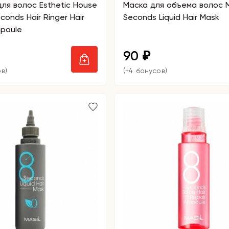
ля волос Esthetic House
Маска для объема волос M
conds Hair Ringer Hair
Seconds Liquid Hair Mask
mpoule
90
₽
в)
(+4 бонусов)