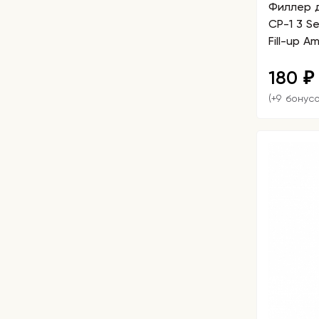
Филлер д
CP-1 3 Se
Fill-up A
180
₽
(+9 бонусо