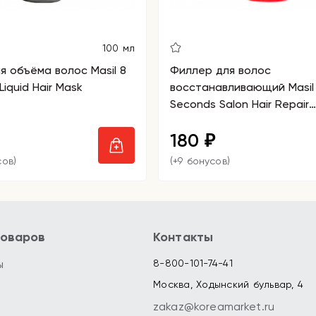
100 мл
я объёма волос Masil 8
Филлер для волос
iquid Hair Mask
восстанавливающий Masil
Seconds Salon Hair Repair
Ampoule
180
₽
сов)
(+9 бонусов)
товаров
Контакты
ы
8-800-101-74-41
Москва, Ходынский бульвар, 4
zakaz@koreamarket.ru