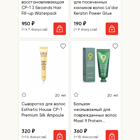
восстанавливающая
для посеченных
CP-1 3 Seconds Hair
кончиков волос La'dor
Fill-up Waterpack
Keratin Power Glue
950
190
₽
₽
(+47 бонусов)
(+9 бонусов)
20 мл
20 мл
Сыворотка для волос
Бальзам
Esthetic House CP-1
несмываемый для
Premium Silk Ampoule
поврежденных волос
Masil 9 Protein
Perfume Silk Balm
320
360
₽
₽
(+16 бонусов)
(+18 бонусов)