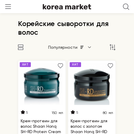
Корейские сыворотки для
волос
Популярности
ХИТ
ХИТ
5
5
150 мл
80 мл
Крем-протеин для
Крем-протеин для
волос Shaan Honq
волос с золотом
SH-RD Protein Cream
Shaan Honq SH-RD