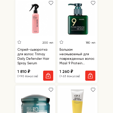
200 мл
180 мл
Спрей-сыворотка
Бальзам
для волос Trimay
несмываемый для
Daily Defender Hair
поврежденных волос
Spray Serum
Masil 9 Protein
Perfume Silk Balm
1 810
1 260
₽
₽
(+90 бонусов)
(+63 бонусов)