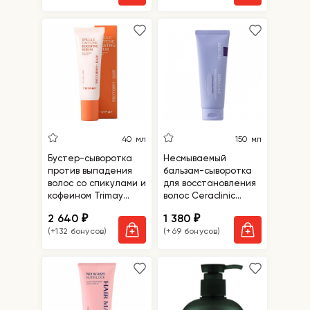
40 мл
150 мл
Бустер-сыворотка
Несмываемый
против выпадения
бальзам-сыворотка
волос со спикулами и
для восстановления
кофеином Trimay
волос Ceraclinic
Spicule Caffeine Anti-
Dermaid 4.0 Ampoule
2 640
1 380
₽
₽
Hair Loss Boosting
Balm Protein Quench
(+132 бонусов)
(+69 бонусов)
Serum