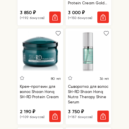
Protein Cream Gold
Deluxe Edition
3 850
3 000
₽
₽
(+192 бонусов)
(+150 бонусов)
80 мл
36 мл
Крем-протеин для
Сыворотка для волос
волос Shaan Honq
SH-RD Shaan Honq
SH-RD Protein Cream
Nutra Therapy Shine
Serum
2 190
3 750
₽
₽
(+109 бонусов)
(+187 бонусов)