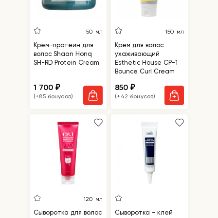
50 мл
150 мл
Крем-протеин для
Крем для волос
волос Shaan Honq
ухаживающий
SH-RD Protein Cream
Esthetic House CP-1
Bounce Curl Cream
1 700
850
₽
₽
(+85 бонусов)
(+42 бонусов)
120 мл
Сыворотка для волос
Сыворотка - клей