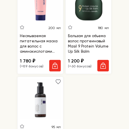
200 мл
180 мл
Несмываемая
Бальзам для объема
питательная маска
волос протеиновый
для волос с
Masil 9 Protein Volume
аминокислотами
Up Silk Balm
Trimay No Wash Nutri
1 780
1 200
₽
₽
Lock Hair Mask
(+89 бонусов)
(+60 бонусов)
95 мл