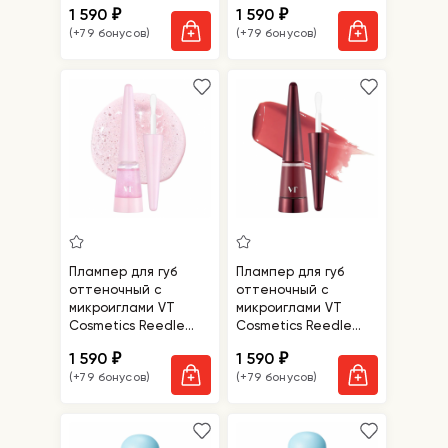
1 590
1 590
₽
₽
Usagi Pink
(+79 бонусов)
(+79 бонусов)
Плампер для губ
Плампер для губ
оттеночный с
оттеночный с
микроиглами VT
микроиглами VT
Cosmetics Reedle
Cosmetics Reedle
Shot Lip Plumper
Shot Lip Plumper
1 590
1 590
₽
₽
Twinkle
Roseberry
(+79 бонусов)
(+79 бонусов)