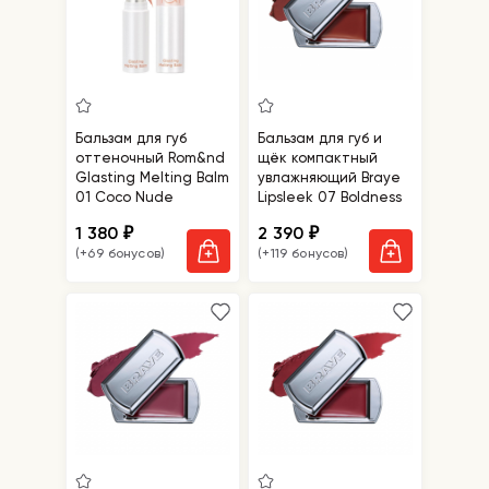
Бальзам для губ
Бальзам для губ и
оттеночный Rom&nd
щёк компактный
Glasting Melting Balm
увлажняющий Braye
01 Coco Nude
Lipsleek 07 Boldness
1 380
2 390
₽
₽
(+69 бонусов)
(+119 бонусов)