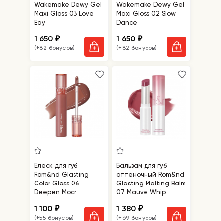
Wakemake Dewy Gel
Wakemake Dewy Gel
Maxi Gloss 03 Love
Maxi Gloss 02 Slow
Bay
Dance
1 650
1 650
₽
₽
(+82 бонусов)
(+82 бонусов)
Блеск для губ
Бальзам для губ
Rom&nd Glasting
оттеночный Rom&nd
Color Gloss 06
Glasting Melting Balm
Deepen Moor
07 Mauve Whip
1 100
1 380
₽
₽
(+55 бонусов)
(+69 бонусов)