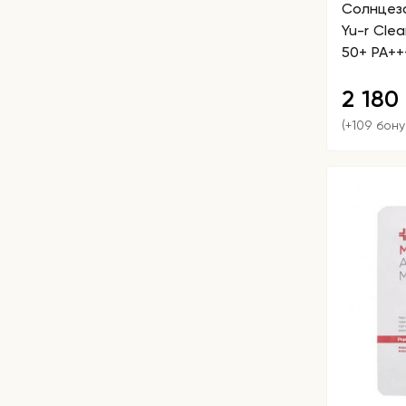
Солнцез
Yu-r Clea
50+ PA++
2 180
(+109 бону