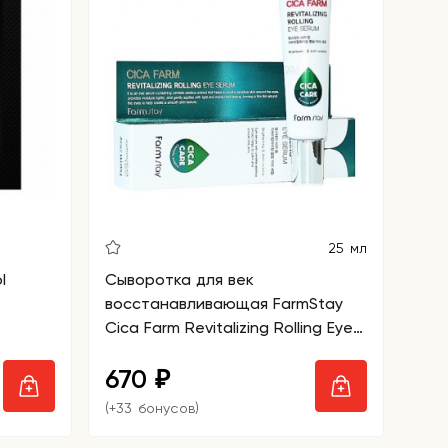
25 мл
l
Сыворотка для век
восстанавливающая FarmStay
Cica Farm Revitalizing Rolling Eye
Serum
670
₽
(+33 бонусов)