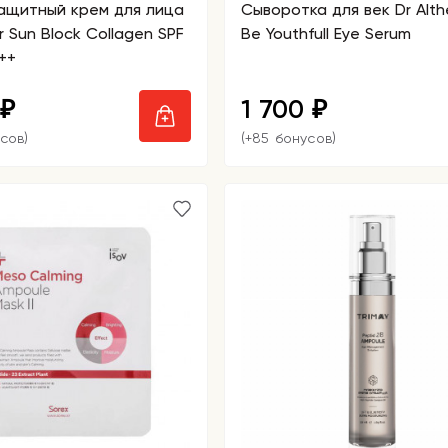
ащитный крем для лица
Сыворотка для век Dr Alth
r Sun Block Collagen SPF
Be Youthfull Eye Serum
++
1 700
₽
₽
сов)
(+85 бонусов)