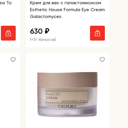
ea To
Крем для век с галактомисисом
Esthetic House Formula Eye Cream
Galactomyces
630
₽
(+31 бонусов)