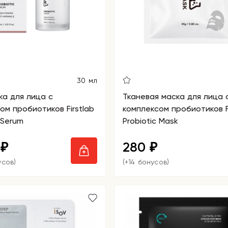
30 мл
а для лица с
Тканевая маска для лица 
ом пробиотиков Firstlab
комплексом пробиотиков Fi
 Serum
Probiotic Mask
0
280
₽
₽
усов)
(+14 бонусов)