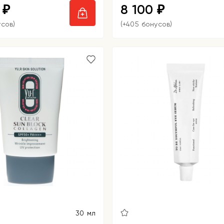
0
8 100
₽
₽
усов)
(+405 бонусов)
30 мл