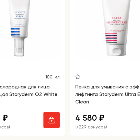
100 мл
слородная для лица
Пенка для умывания с эф
ая Storyderm O2 White
лифтинга Storyderm Ultra 
Clean
0
4 580
₽
₽
усов)
(+229 бонусов)