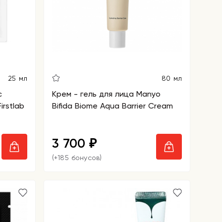
25 мл
80 мл
с
Крем - гель для лица Manyo
rstlab
Bifida Biome Aqua Barrier Cream
3 700
₽
(+185 бонусов)