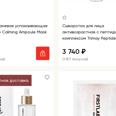
каневая успокаивающая
Сыворотка для лица
o Сalming Ampoule Mask
антивозрастная с пептид
комплексом Trimay Peptide
Ampoule
3 740
₽
ов)
(+187 бонусов)
тная доставка