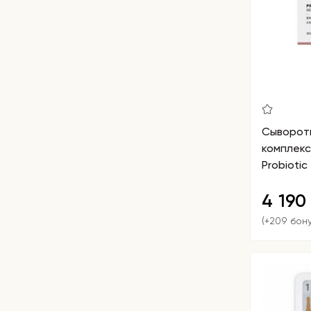
Сыворотк
комплекс
Probiotic
4 19
(+209 бон