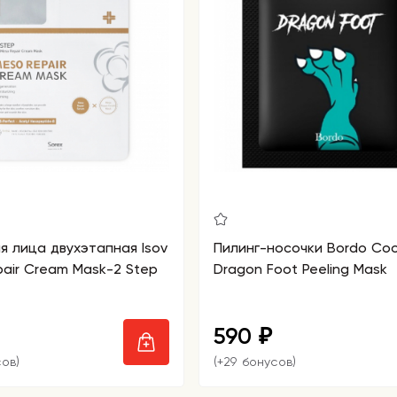
я лица двухэтапная Isov
Пилинг-носочки Bordo Coo
air Cream Mask-2 Step
Dragon Foot Peeling Mask
590
₽
сов)
(+29 бонусов)