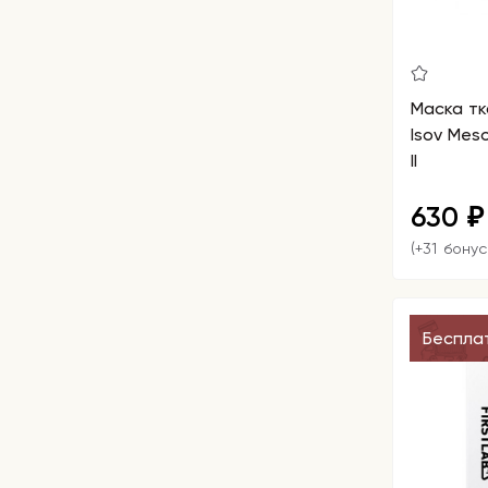
Маска т
Isov Mes
II
630
₽
(+31 бонус
Беспла