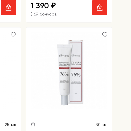
1 390
₽
(+69 бонусов)
25 мл
30 мл