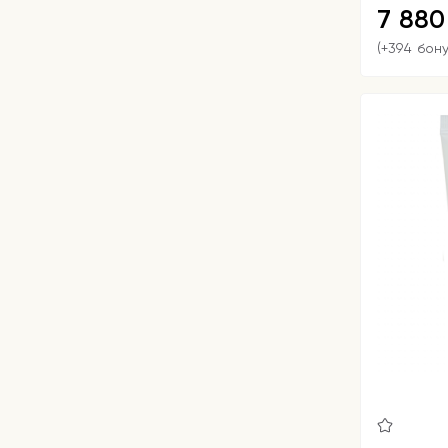
7 88
(+394 бон