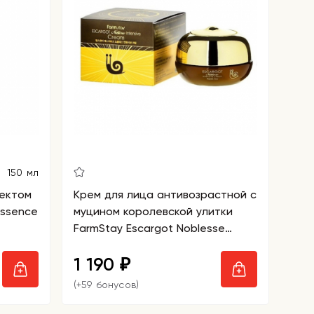
150 мл
фектом
Крем для лица антивозрастной с
Essence
муцином королевской улитки
FarmStay Escargot Noblesse
Intensive Cream
1 190
₽
(+59 бонусов)