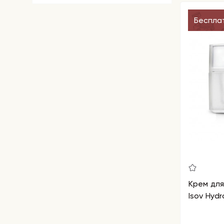
Беспла
Крем дл
Isov Hydr