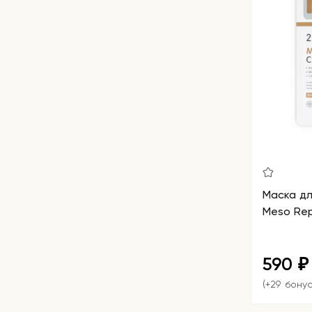
Маска дл
Meso Rep
590
₽
(+29 бону