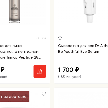
50 мл
ка для лица
Сыворотка для век Dr Alth
растная с пептидным
Be Youthfull Eye Serum
ом Trimay Peptide 28
0
1 700
₽
₽
сов)
(+85 бонусов)
тная доставка