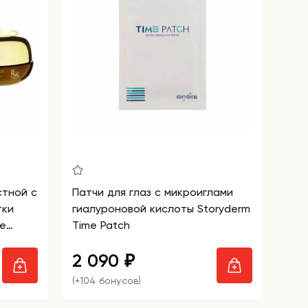
стной с
Патчи для глаз с микроиглами
тки
гиалуроновой кислоты Storyderm
se
Time Patch
2 090
₽
(+104 бонусов)