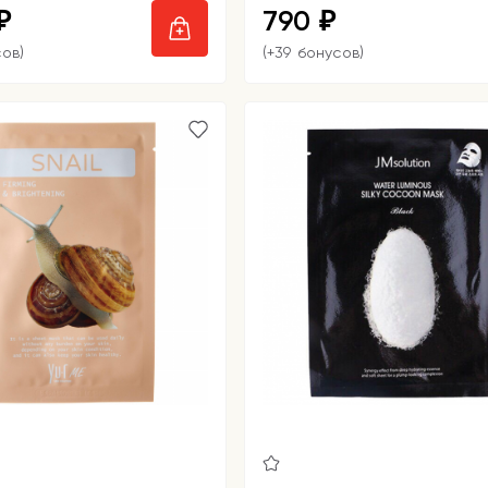
790
₽
₽
сов)
(+39 бонусов)