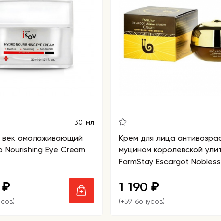
30 мл
я век омолаживающий
Крем для лица антивозра
o Nourishing Eye Cream
муцином королевской ули
FarmStay Escargot Nobles
Intensive Cream
0
1 190
₽
₽
усов)
(+59 бонусов)