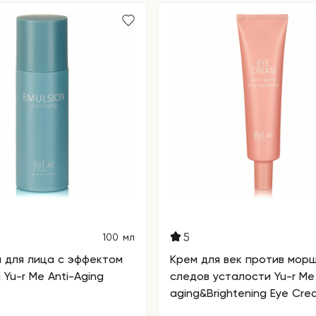
5
100 мл
 для лица с эффектом
Крем для век против мор
 Yu-r Me Anti-Aging
следов усталости Yu-r Me 
aging&Brightening Eye Cre