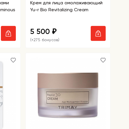
нами
Крем для лица омолаживающий
uminous
Yu-r Bio Revitalizing Cream
5 500
₽
(+275 бонусов)