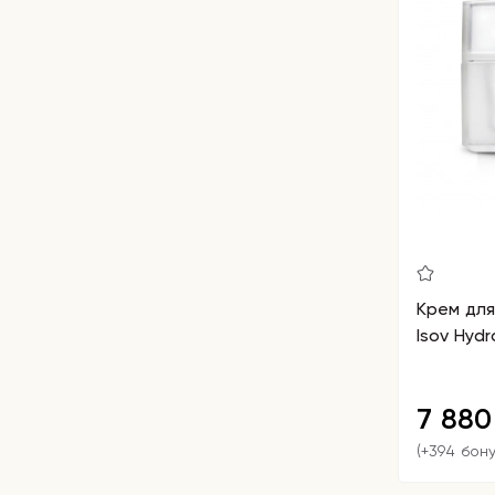
Крем дл
Isov Hydr
7 88
(+394 бон