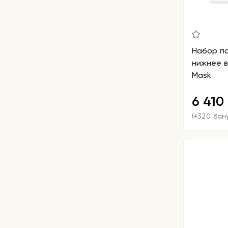
Набор па
нижнее ве
Mask
6 410
(+320 бон