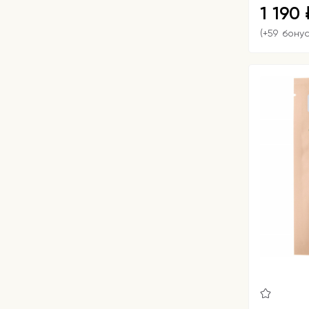
1 190
(+59 бону