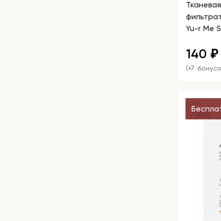
Тканевая
фильтра
Yu-r Me S
140
₽
(+7 бонусо
Беспла