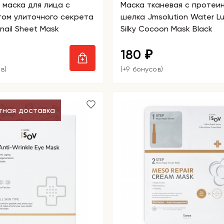
 маска для лица с
Маска тканевая с протеи
том улиточного секрета
шелка Jmsolution Water L
nail Sheet Mask
Silky Cocoon Mask Black
180
₽
в)
(+9 бонусов)
тная доставка