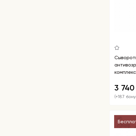
Сыворот
антивоз
комплекс
Ampoule
3 74
(+187 бону
Беспла