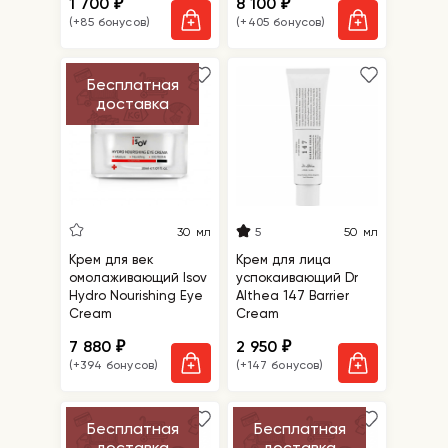
1 700
8 100
₽
₽
(+85 бонусов)
(+405 бонусов)
Бесплатная
доставка
5
30 мл
50 мл
Крем для век
Крем для лица
омолаживающий Isov
успокаивающий Dr
Hydro Nourishing Eye
Althea 147 Barrier
Cream
Cream
7 880
2 950
₽
₽
(+394 бонусов)
(+147 бонусов)
Бесплатная
Бесплатная
доставка
доставка