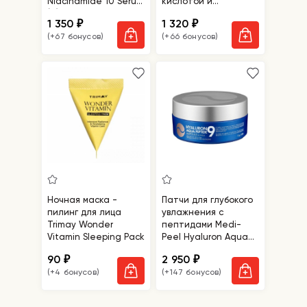
Niacinamide 10 Serum
кислотой и
(N)
пантенолом Cos De
1 350
1 320
₽
₽
BAHA Hyaluronic Acid
(+67 бонусов)
(+66 бонусов)
B5 D-Panthenol Serum
(HP)
Ночная маска -
Патчи для глубокого
пилинг для лица
увлажнения с
Trimay Wonder
пептидами Medi-
Vitamin Sleeping Pack
Peel Hyaluron Aqua
Peptide 9 Ampoule
90
2 950
₽
₽
Eye Patch
(+4 бонусов)
(+147 бонусов)