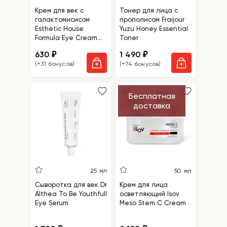
Крем для век с
Тонер для лица с
галактомисисом
прополисом Fraijour
Esthetic House
Yuzu Honey Essential
Formula Eye Cream
Toner
Galactomyces
630
1 490
₽
₽
(+31 бонусов)
(+74 бонусов)
Бесплатная
доставка
25 мл
50 мл
Сыворотка для век Dr
Крем для лица
Althea To Be Youthfull
осветляющий Isov
Eye Serum
Meso Stem C Cream