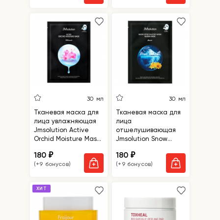
30 мл
30 мл
Тканевая маска для
Тканевая маска для
лица увлажняющая
лица
Jmsolution Active
отшелушивающая
Orchid Moisture Mask
Jmsolution Snow
Ultimate
Lotus Glacier Water
180
180
₽
₽
Alaska Mask Snow
(+9 бонусов)
(+9 бонусов)
ХИТ