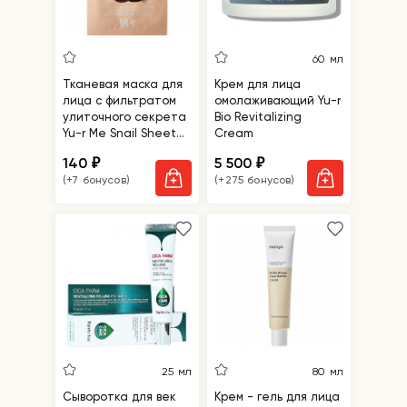
60 мл
Тканевая маска для
Крем для лица
лица с фильтратом
омолаживающий Yu-r
улиточного секрета
Bio Revitalizing
Yu-r Me Snail Sheet
Cream
Mask
140
5 500
₽
₽
(+7 бонусов)
(+275 бонусов)
25 мл
80 мл
Сыворотка для век
Крем - гель для лица