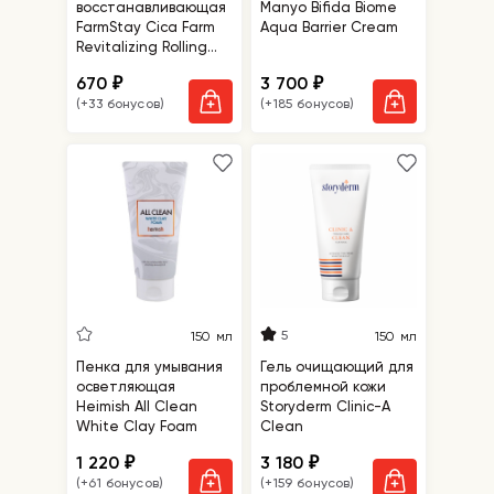
восстанавливающая
Manyo Bifida Biome
FarmStay Cica Farm
Aqua Barrier Cream
Revitalizing Rolling
Eye Serum
670
3 700
₽
₽
(+33 бонусов)
(+185 бонусов)
5
150 мл
150 мл
Пенка для умывания
Гель очищающий для
осветляющая
проблемной кожи
Heimish All Clean
Storyderm Clinic-A
White Clay Foam
Clean
1 220
3 180
₽
₽
(+61 бонусов)
(+159 бонусов)