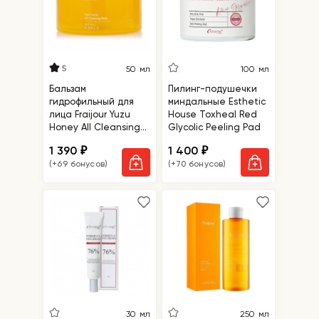
5
50 мл
100 мл
Бальзам
Пилинг-подушечки
гидрофильный для
миндальные Esthetic
лица Fraijour Yuzu
House Toxheal Red
Honey All Cleansing
Glycolic Peeling Pad
Balm
1 390
1 400
₽
₽
(+69 бонусов)
(+70 бонусов)
30 мл
250 мл