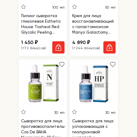
100 мл
50 мл
Пилинг сыворотка
Крем для лица
гликолевая Esthetic
восстанавливающий
House Toxheal Red
с галактомисисом
Glycolic Peeling
Manyo Galactomy
Serum
Essence Cream
1 450
4 890
₽
₽
(+72 бонусов)
(+244 бонусов)
30 мл
30 мл
Сыворотка для лица
Сыворотка для лица
противовоспалительная
успокаивающая с
Cos De BAHA
гиалуроновой