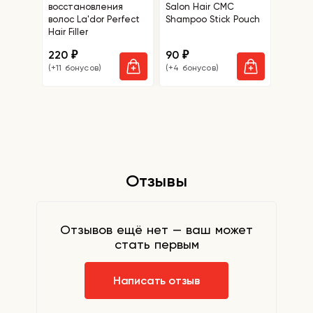
восстановления
Salon Hair CMC
удале
волос La'dor Perfect
Shampoo Stick Pouch
точек 
Hair Filler
Blackh
Mask
220
90
110
₽
₽
₽
(+11 бонусов)
(+4 бонусов)
(+5 бо
Отзывы
Отзывов ещё нет — ваш может
стать первым
Написать отзыв