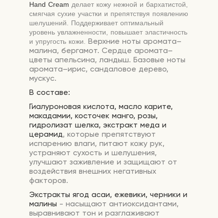
Hand Cream
делает кожу нежной и бархатистой,
смягчая сухие участки и препятствуя появлению
шелушений. Поддерживает оптимальный
уровень увлажненности, повышает эластичность
Верхние ноты аромата–
и упругость кожи.
малина, бергамот. Сердце аромата–
цветы апельсина, ландыш. Базовые ноты
аромата–ирис, сандаловое дерево,
мускус.
В составе:
Гиалуроновая кислота, масло карите,
макадамии, косточек манго, розы,
гидролизат шелка, экстракт меда и
церамид
, которые препятствуют
испарению влаги, питают кожу рук,
устраняют сухость и шелушения,
улучшают заживление и защищают от
воздействия внешних негативных
факторов.
Экстракты ягод асаи, ежевики, черники и
малины
- насыщают антиоксидантами,
выравнивают тон и разглаживают