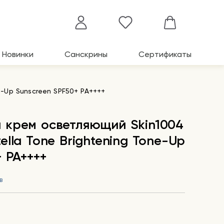
Новинки
Санскрины
Сертификаты
-Up Sunscreen SPF50+ PA++++
 крем осветляющий Skin1004
lla Tone Brightening Tone-Up
 PA++++
в