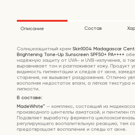
Состав
Ха
Описание
Солнцезащитный крем
Skin1004 Madagascar Cent
Brightening Tone-Up Sunscreen SPF50+ PA++++
обе
надёжную защиту от UVA- и UVB-излучения, а та
выравнивает тон и разглаживает кожу. Продукт 
видимость пигментации и следов от акне, замед
старения, не вызывает раздражения. Отлично ув
восполняя недостаток влаги, а лёгкая текстура 
липкости.
В составе:
MadeWhite™
— комплекс, состоящий из мадекассо
производного центеллы азиатской, и пентилен гл
Подавляет выработку фермента циклооксигеназы
регулирующего воспалительную реакцию, тем с
предотвращает воспаление и следы от акне.