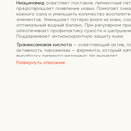
Ниацинамид
осветляет постакне, пигментные пят
предотвращает появление новых. Помогает сниз
кожного сала и уменьшить количество воспалите
элементов. Уменьшает потерю влаги из кожи, со
оптимальный водный баланс. При регулярном пр
обеспечивает профилактику сухости и шелушени
Поддерживает антиоксидантную защиту кожи.
Транексамовая кислота
— осветляющий актив, п
активность тирозиназы — фермента, который зап
выработку пигмента меланина. Не вызывает
фоточувствительности, может использоваться в 
Развернуть описание
3-0-э
тил аскорбиновая кислота
— жирораствори
витамина C, которая работает, как мощный анти
противовоспалительный агент, замедляет проце
осветляет и повышает синтез коллагена.
Способ применения
: после всех этапов ухода на
средства на лицо и шею, распределите по коже з
выхода на солнце.