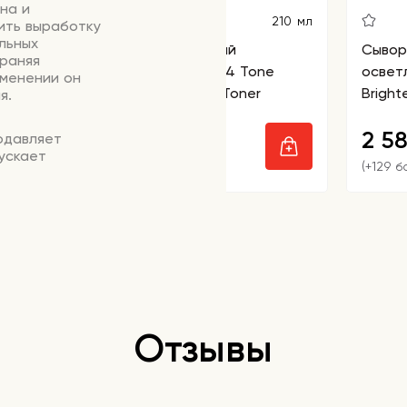
на и
210 мл
ить выработку
льных
Тонер для лица мягкий
Сывор
храняя
осветляющий Skin1004 Tone
освет
именении он
Brightening Boosting Toner
Bright
я.
1 980
2 5
одавляет
₽
ускает
(+99 бонусов)
(+129 б
дневном уходе.
мая форма
оксидант и
сс старения,
несите 1,2 мл
а 15 минут до
Отзывы