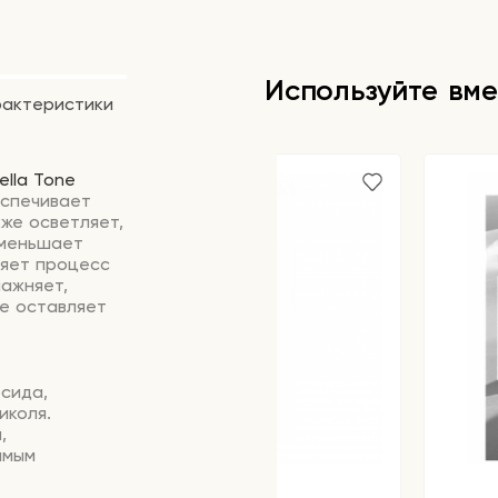
Используйте вме
рактеристики
ella Tone
спечивает
кже осветляет,
уменьшает
ляет процесс
лажняет,
не оставляет
сида,
иколя.
,
амым