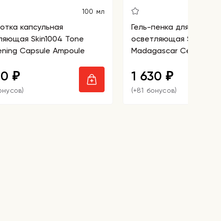
100 мл
отка капсульная
Гель-пенка для умыван
ляющая Skin1004 Tone
осветляющая Skin1004
ening Capsule Ampoule
Madagascar Centella T
Brightening Cleansing 
80
1 630
₽
₽
онусов)
(+81 бонусов)