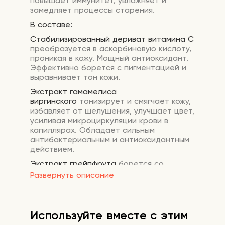
повышает иммунитет, увлажняет и
замедляет процессы старения.
В составе:
Стабилизированный дериват витамина С
преобразуется в аскорбиновую кислоту,
проникая в кожу. Мощный антиоксидант.
Эффективно борется с пигментацией и
выравнивает тон кожи.
Экстракт гамамелиса
виргинского
тонизирует и смягчает кожу,
избавляет от шелушения, улучшает цвет,
усиливая микроциркуляции крови в
капиллярах. Обладает сильным
антибактериальным и антиоксидантным
действием.
Экстракт грейпфрута
борется со
свободными радикалами, помогая коже
Развернуть описание
оставаться упругой и эластичной.
Возвращает сияние тусклой коже и
выравнивает тон лица, борясь с
пигментацией.
Используйте вместе с этим