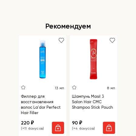
Рекомендуем
5
13 мл
8 мл
Филлер для
Шампунь Masil 3
Салфе
восстановления
Salon Hair CMC
удале
волос La'dor Perfect
Shampoo Stick Pouch
точек 
Hair Filler
Blackh
Mask
220
90
110
₽
₽
₽
(+11 бонусов)
(+4 бонусов)
(+5 бо